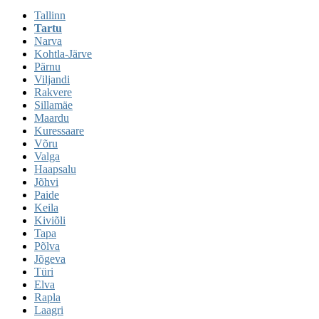
Tallinn
Tartu
Narva
Kohtla-Järve
Pärnu
Viljandi
Rakvere
Sillamäe
Maardu
Kuressaare
Võru
Valga
Haapsalu
Jõhvi
Paide
Keila
Kiviõli
Tapa
Põlva
Jõgeva
Türi
Elva
Rapla
Laagri