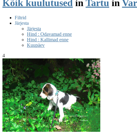
Kõik kuulutused
in
Tartu
in
Var
Filtrid
Järjesta
Järjesta
Hind : Odavamad enne
Hind : Kallimad enne
Kuupäev
4