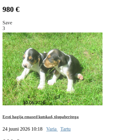
980 €
Save
3
Eesti hagija emased kutskad, tõupaberitega
24 juuni 2026 10:18
Varia
Tartu