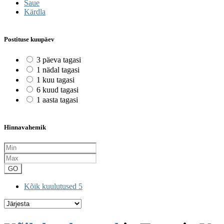
Saue
Kärdla
Postituse kuupäev
3 päeva tagasi
1 nädal tagasi
1 kuu tagasi
6 kuud tagasi
1 aasta tagasi
Hinnavahemik
GO
Kõik kuulutused
5