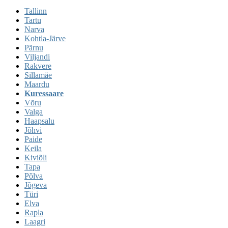
Tallinn
Tartu
Narva
Kohtla-Järve
Pärnu
Viljandi
Rakvere
Sillamäe
Maardu
Kuressaare
Võru
Valga
Haapsalu
Jõhvi
Paide
Keila
Kiviõli
Tapa
Põlva
Jõgeva
Türi
Elva
Rapla
Laagri