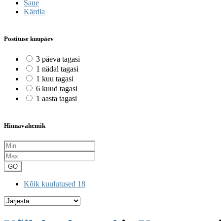
Saue
Kärdla
Postituse kuupäev
3 päeva tagasi
1 nädal tagasi
1 kuu tagasi
6 kuud tagasi
1 aasta tagasi
Hinnavahemik
GO
Kõik kuulutused
18