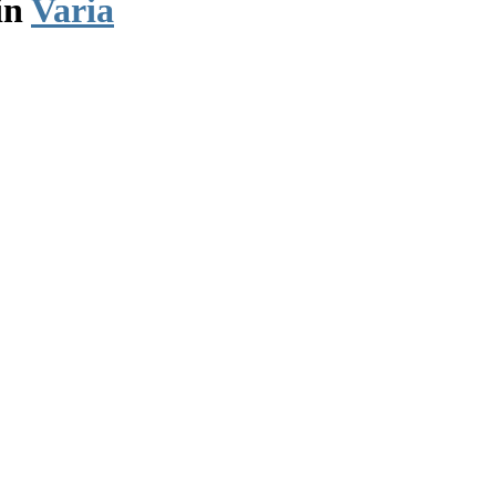
in
Varia