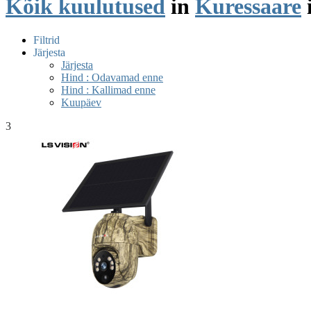
Kõik kuulutused
in
Kuressaare
Filtrid
Järjesta
Järjesta
Hind : Odavamad enne
Hind : Kallimad enne
Kuupäev
3