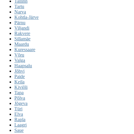
Tallinn
Tartu
Narva
Kohtla-Järve
Pärnu
Viljandi
Rakvere
Sillamäe
Maardu
Kuressaare
Võru
Valga
Haapsalu
Jõhvi
Paide
Keila
Kiviõli
Tapa
Põlva
Jõgeva
Türi
Elva
Rapla
Laagri
Saue