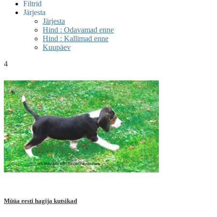
Filtrid
Järjesta
Järjesta
Hind : Odavamad enne
Hind : Kallimad enne
Kuupäev
4
Müüa eesti hagija kutsikad