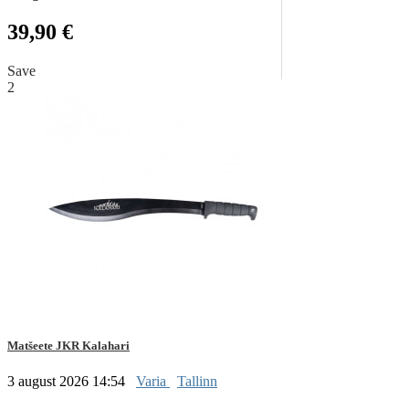
39,90 €
Save
2
Matšeete JKR Kalahari
3 august 2026 14:54
Varia
Tallinn