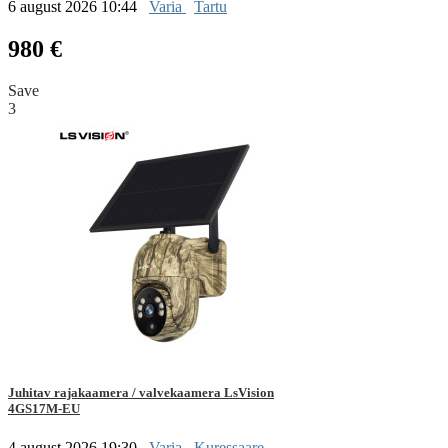
6 august 2026 10:44
Varia
Tartu
980 €
Save
3
Juhitav rajakaamera / valvekaamera LsVision
4GS17M-EU
4 august 2026 19:30
Varia
Kuressaare