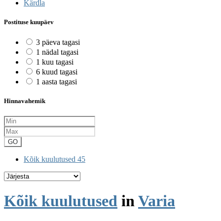
Kärdla
Postituse kuupäev
3 päeva tagasi
1 nädal tagasi
1 kuu tagasi
6 kuud tagasi
1 aasta tagasi
Hinnavahemik
GO
Kõik kuulutused
45
Kõik kuulutused
in
Varia