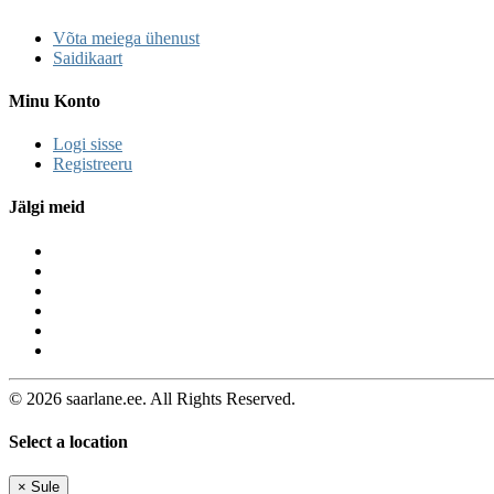
Võta meiega ühenust
Saidikaart
Minu Konto
Logi sisse
Registreeru
Jälgi meid
© 2026 saarlane.ee. All Rights Reserved.
Select a location
×
Sule