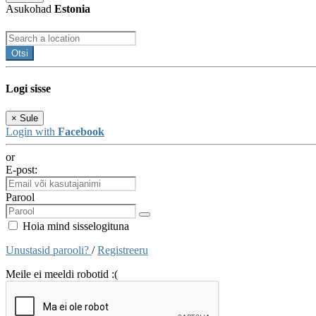
Asukohad
Estonia
Otsi
Logi sisse
×
Sule
Login with
Facebook
or
E-post:
Parool
Hoia mind sisselogituna
Unustasid parooli?
/
Registreeru
Meile ei meeldi robotid :(