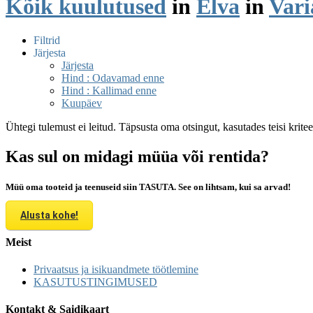
Kõik kuulutused
in
Elva
in
Vari
Filtrid
Järjesta
Järjesta
Hind : Odavamad enne
Hind : Kallimad enne
Kuupäev
Ühtegi tulemust ei leitud. Täpsusta oma otsingut, kasutades teisi krite
Kas sul on midagi müüa või rentida?
Müü oma tooteid ja teenuseid siin TASUTA. See on lihtsam, kui sa arvad!
Alusta kohe!
Meist
Privaatsus ja isikuandmete töötlemine
KASUTUSTINGIMUSED
Kontakt & Saidikaart