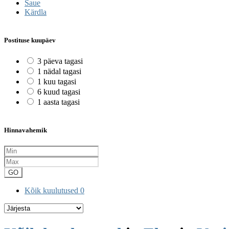
Saue
Kärdla
Postituse kuupäev
3 päeva tagasi
1 nädal tagasi
1 kuu tagasi
6 kuud tagasi
1 aasta tagasi
Hinnavahemik
GO
Kõik kuulutused
0