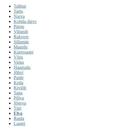
Tallinn
Tartu
Narva
Kohtla-Järve
Pärnu
Viljandi
Rakvere
Sillamäe
Maardu
Kuressaare
Võru
Valga
Haapsalu
Jõhvi
Paide
Keila
Kiviõli
Tapa
Põlva
Jõgeva
Türi
Elva
Rapla
Laagri