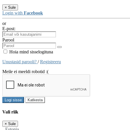
×
Sule
Login with
Facebook
or
E-post:
Parool
Hoia mind sisselogituna
Unustasid parooli?
/
Registreeru
Meile ei meeldi robotid :(
Logi sisse
Katkesta
Vali riik
×
Sule
Estonia