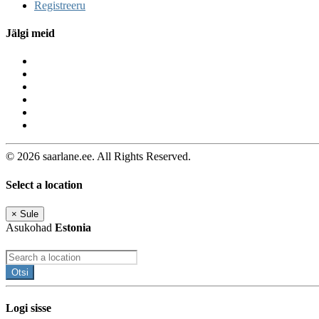
Registreeru
Jälgi meid
© 2026 saarlane.ee. All Rights Reserved.
Select a location
×
Sule
Asukohad
Estonia
Otsi
Logi sisse