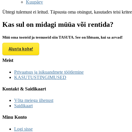
Kuupäev
Ühtegi tulemust ei leitud. Täpsusta oma otsingut, kasutades teisi krite
Kas sul on midagi müüa või rentida?
Müü oma tooteid ja teenuseid siin TASUTA. See on lihtsam, kui sa arvad!
Alusta kohe!
Meist
Privaatsus ja isikuandmete töötlemine
KASUTUSTINGIMUSED
Kontakt & Saidikaart
Võta meiega ühenust
Saidikaart
Minu Konto
Logi sisse