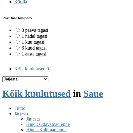
Kärdla
Postituse kuupäev
3 päeva tagasi
1 nädal tagasi
1 kuu tagasi
6 kuud tagasi
1 aasta tagasi
Kõik kuulutused
0
Kõik kuulutused
in
Saue
Filtrid
Järjesta
Järjesta
Hind : Odavamad enne
Hind : Kallimad enne