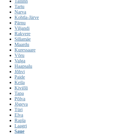
Tallinn
Tartu
Narva
Kohtla-Järve
Pärnu
Viljandi
Rakvere
Sillamäe
Maardu
Kuressaare
Võru
Valga
Haapsalu
Jõhvi
Paide
Keila
Kiviõli
Tapa
Põlva
Jõgeva
Türi
Elva
Rapla
Laagri
Saue