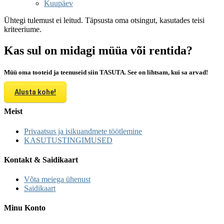
Kuupäev
Ühtegi tulemust ei leitud. Täpsusta oma otsingut, kasutades teisi
kriteeriume.
Kas sul on midagi müüa või rentida?
Müü oma tooteid ja teenuseid siin TASUTA. See on lihtsam, kui sa arvad!
Alusta kohe!
Meist
Privaatsus ja isikuandmete töötlemine
KASUTUSTINGIMUSED
Kontakt & Saidikaart
Võta meiega ühenust
Saidikaart
Minu Konto