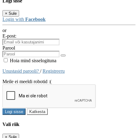
Logi sisse
×
Sule
Login with
Facebook
or
E-post:
Parool
Hoia mind sisselogituna
Unustasid parooli?
/
Registreeru
Meile ei meeldi robotid :(
Logi sisse
Katkesta
Vali riik
×
Sule