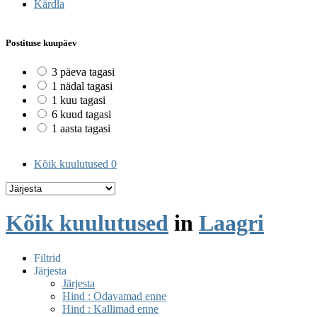
Kärdla
Postituse kuupäev
3 päeva tagasi
1 nädal tagasi
1 kuu tagasi
6 kuud tagasi
1 aasta tagasi
Kõik kuulutused
0
Kõik kuulutused
in
Laagri
Filtrid
Järjesta
Järjesta
Hind : Odavamad enne
Hind : Kallimad enne