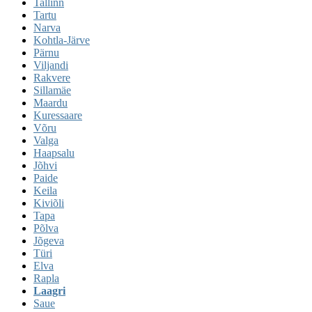
Tallinn
Tartu
Narva
Kohtla-Järve
Pärnu
Viljandi
Rakvere
Sillamäe
Maardu
Kuressaare
Võru
Valga
Haapsalu
Jõhvi
Paide
Keila
Kiviõli
Tapa
Põlva
Jõgeva
Türi
Elva
Rapla
Laagri
Saue