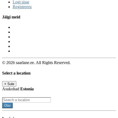
Logi sisse
Registreeru
Jälgi meid
© 2026 saarlane.ee. All Rights Reserved.
Select a location
×
Sule
Asukohad
Estonia
Otsi