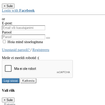
×
Sule
Login with
Facebook
or
E-post:
Parool
Hoia mind sisselogituna
Unustasid parooli?
/
Registreeru
Meile ei meeldi robotid :(
Logi sisse
Katkesta
Vali riik
×
Sule
Estonia