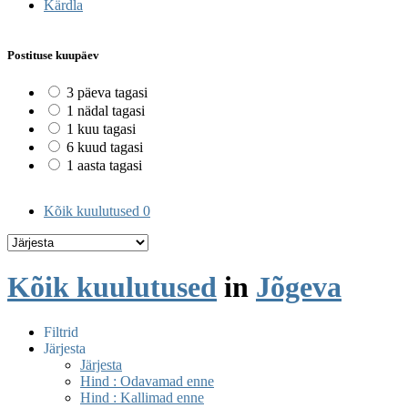
Kärdla
Postituse kuupäev
3 päeva tagasi
1 nädal tagasi
1 kuu tagasi
6 kuud tagasi
1 aasta tagasi
Kõik kuulutused
0
Kõik kuulutused
in
Jõgeva
Filtrid
Järjesta
Järjesta
Hind : Odavamad enne
Hind : Kallimad enne