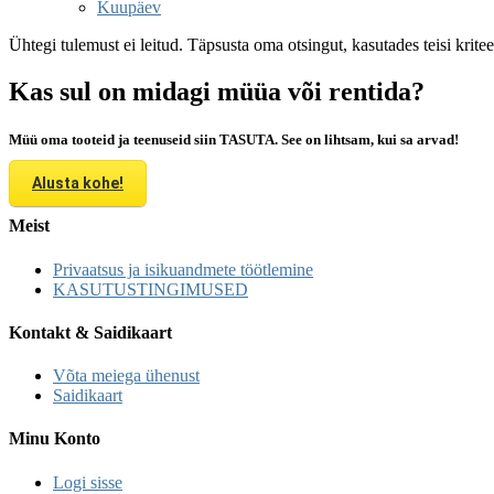
Kuupäev
Ühtegi tulemust ei leitud. Täpsusta oma otsingut, kasutades teisi krite
Kas sul on midagi müüa või rentida?
Müü oma tooteid ja teenuseid siin TASUTA. See on lihtsam, kui sa arvad!
Alusta kohe!
Meist
Privaatsus ja isikuandmete töötlemine
KASUTUSTINGIMUSED
Kontakt & Saidikaart
Võta meiega ühenust
Saidikaart
Minu Konto
Logi sisse