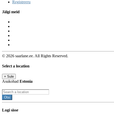
Registreeru
Jälgi meid
© 2026 saarlane.ee. All Rights Reserved.
Select a location
×
Sule
Asukohad
Estonia
Otsi
Logi sisse