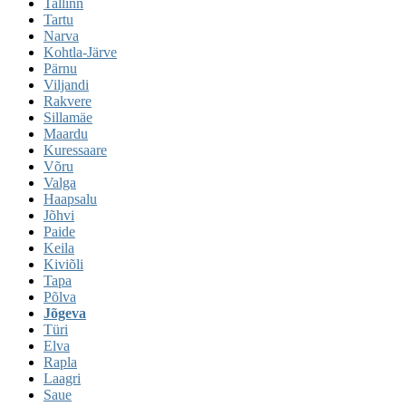
Tallinn
Tartu
Narva
Kohtla-Järve
Pärnu
Viljandi
Rakvere
Sillamäe
Maardu
Kuressaare
Võru
Valga
Haapsalu
Jõhvi
Paide
Keila
Kiviõli
Tapa
Põlva
Jõgeva
Türi
Elva
Rapla
Laagri
Saue