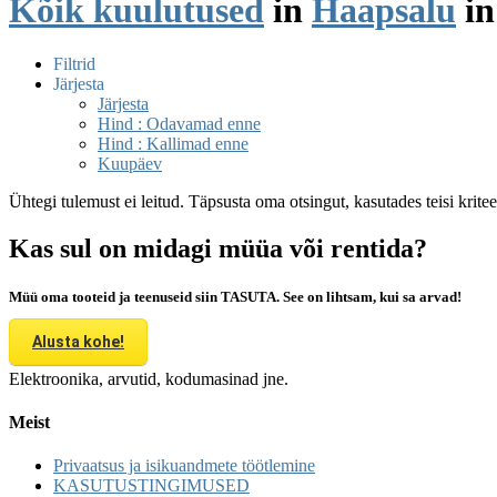
Kõik kuulutused
in
Haapsalu
i
Filtrid
Järjesta
Järjesta
Hind : Odavamad enne
Hind : Kallimad enne
Kuupäev
Ühtegi tulemust ei leitud. Täpsusta oma otsingut, kasutades teisi krite
Kas sul on midagi müüa või rentida?
Müü oma tooteid ja teenuseid siin TASUTA. See on lihtsam, kui sa arvad!
Alusta kohe!
Elektroonika, arvutid, kodumasinad jne.
Meist
Privaatsus ja isikuandmete töötlemine
KASUTUSTINGIMUSED