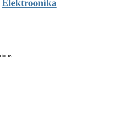
n
Elektroonika
eriume.