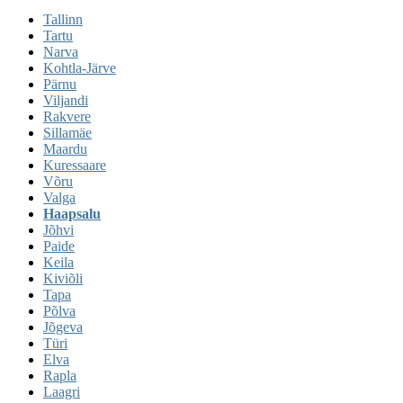
Tallinn
Tartu
Narva
Kohtla-Järve
Pärnu
Viljandi
Rakvere
Sillamäe
Maardu
Kuressaare
Võru
Valga
Haapsalu
Jõhvi
Paide
Keila
Kiviõli
Tapa
Põlva
Jõgeva
Türi
Elva
Rapla
Laagri