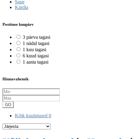
Saue
Kärdla
Postituse kuupäev
3 päeva tagasi
1 nädal tagasi
1 kuu tagasi
6 kuud tagasi
1 aasta tagasi
Hinnavahemik
GO
Kõik kuulutused
0