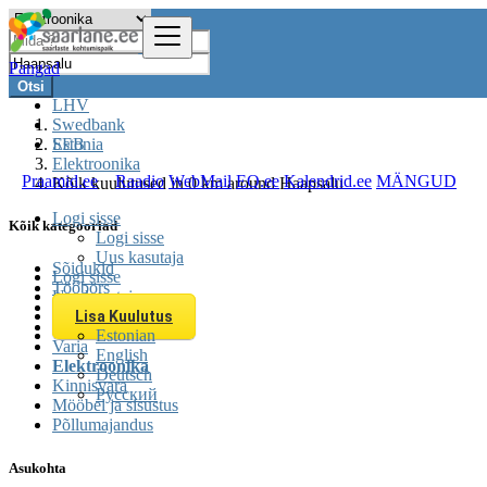
Pangad
Otsi
LHV
Swedbank
SEB
Estonia
Elektroonika
Praamid.ee
Raadio
WebMail
EQ.ee
Kalendrid.ee
MÄNGUD
Kõik kuulutused in 0 km around Haapsalu
Logi sisse
Kõik kategooriad
Logi sisse
Uus kasutaja
Sõidukid
Logi sisse
Tööbörs
Uus kasutaja
Teenused
Lisa Kuulutus
Üritused
Estonian
Varia
English
Elektroonika
Deutsch
Kinnisvara
Русский
Mööbel ja sisustus
Põllumajandus
Asukohta