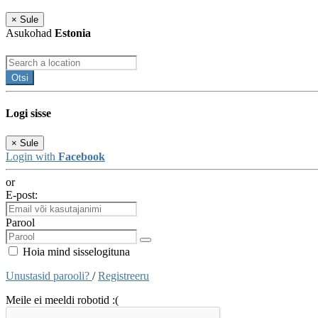
×
Sule
Asukohad
Estonia
Otsi
Logi sisse
×
Sule
Login with
Facebook
or
E-post:
Parool
Hoia mind sisselogituna
Unustasid parooli?
/
Registreeru
Meile ei meeldi robotid :(