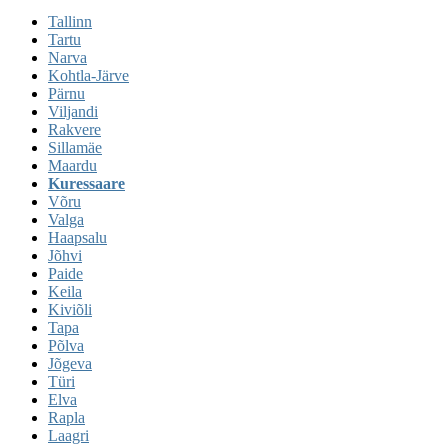
Tallinn
Tartu
Narva
Kohtla-Järve
Pärnu
Viljandi
Rakvere
Sillamäe
Maardu
Kuressaare
Võru
Valga
Haapsalu
Jõhvi
Paide
Keila
Kiviõli
Tapa
Põlva
Jõgeva
Türi
Elva
Rapla
Laagri