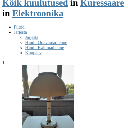
Kõik kuulutused
in
Kuressaare
in
Elektroonika
Filtrid
Järjesta
Järjesta
Hind : Odavamad enne
Hind : Kallimad enne
Kuupäev
1