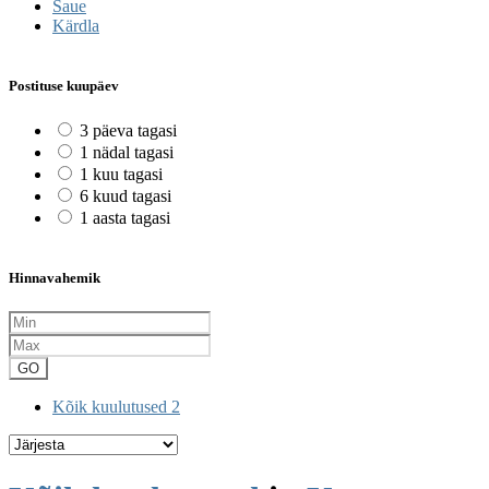
Saue
Kärdla
Postituse kuupäev
3 päeva tagasi
1 nädal tagasi
1 kuu tagasi
6 kuud tagasi
1 aasta tagasi
Hinnavahemik
GO
Kõik kuulutused
2