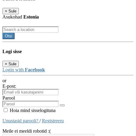
×
Sule
Asukohad
Estonia
Otsi
Logi sisse
×
Sule
Login with
Facebook
or
E-post:
Parool
Hoia mind sisselogituna
Unustasid parooli?
/
Registreeru
Meile ei meeldi robotid :(