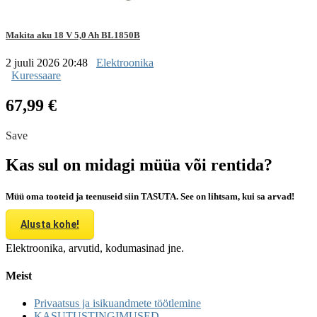
Makita aku 18 V 5,0 Ah BL1850B
2 juuli 2026 20:48
Elektroonika
Kuressaare
67,99 €
Save
Kas sul on midagi müüa või rentida?
Müü oma tooteid ja teenuseid siin TASUTA. See on lihtsam, kui sa arvad!
Alusta kohe!
Elektroonika, arvutid, kodumasinad jne.
Meist
Privaatsus ja isikuandmete töötlemine
KASUTUSTINGIMUSED