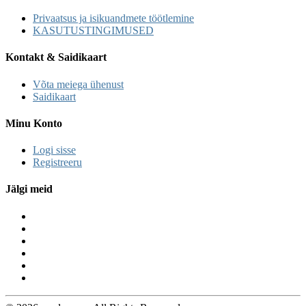
Privaatsus ja isikuandmete töötlemine
KASUTUSTINGIMUSED
Kontakt & Saidikaart
Võta meiega ühenust
Saidikaart
Minu Konto
Logi sisse
Registreeru
Jälgi meid