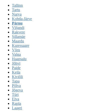
Tallinn
Tartu
Narva
Kohtla-Järve
Pärnu
Viljandi
Rakvere
Sillamäe
Maardu
Kuressaare
Võru
Valga
Haapsalu
Jõhvi
Paide
Keila
Kiviõli
Tapa
Põlva
Jõgeva
Türi
Elva
Rapla
Laagri