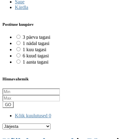
Saue
Kärdla
Postituse kuupäev
3 päeva tagasi
1 nädal tagasi
1 kuu tagasi
6 kuud tagasi
1 aasta tagasi
Hinnavahemik
GO
Kõik kuulutused
0