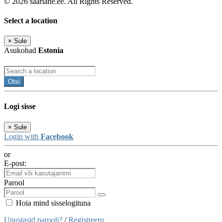
© 2026 saarlane.ee. All Rights Reserved.
Select a location
×
Sule
Asukohad
Estonia
Otsi
Logi sisse
×
Sule
Login with
Facebook
or
E-post:
Parool
Hoia mind sisselogituna
Unustasid parooli?
/
Registreeru