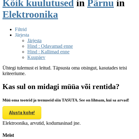
Kõik kuulutused
in
Pärnu
in
Elektroonika
Filtrid
Järjesta
Järjesta
Hind : Odavamad enne
Hind : Kallimad enne
Kuupäev
Ühtegi tulemust ei leitud. Täpsusta oma otsingut, kasutades teisi
kriteeriume.
Kas sul on midagi müüa või rentida?
Müü oma tooteid ja teenuseid siin TASUTA. See on lihtsam, kui sa arvad!
Alusta kohe!
Elektroonika, arvutid, kodumasinad jne.
Meist