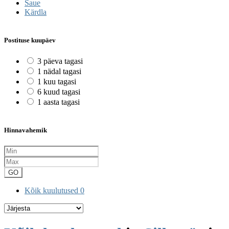
Saue
Kärdla
Postituse kuupäev
3 päeva tagasi
1 nädal tagasi
1 kuu tagasi
6 kuud tagasi
1 aasta tagasi
Hinnavahemik
GO
Kõik kuulutused
0