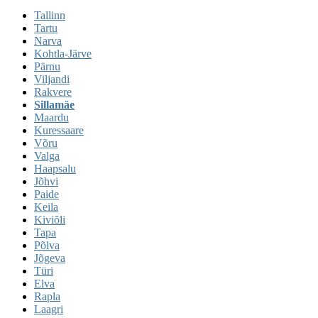
Tallinn
Tartu
Narva
Kohtla-Järve
Pärnu
Viljandi
Rakvere
Sillamäe
Maardu
Kuressaare
Võru
Valga
Haapsalu
Jõhvi
Paide
Keila
Kiviõli
Tapa
Põlva
Jõgeva
Türi
Elva
Rapla
Laagri