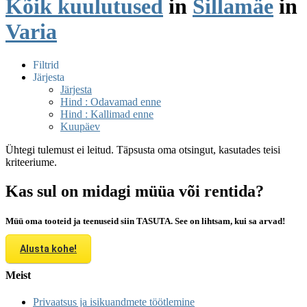
Kõik kuulutused
in
Sillamäe
in
Varia
Filtrid
Järjesta
Järjesta
Hind : Odavamad enne
Hind : Kallimad enne
Kuupäev
Ühtegi tulemust ei leitud. Täpsusta oma otsingut, kasutades teisi
kriteeriume.
Kas sul on midagi müüa või rentida?
Müü oma tooteid ja teenuseid siin TASUTA. See on lihtsam, kui sa arvad!
Alusta kohe!
Meist
Privaatsus ja isikuandmete töötlemine