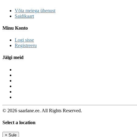
Võta meiega ühenust
Saidikaart
Minu Konto
Logi sisse
Registreeru
Jälgi meid
© 2026 saarlane.ee. All Rights Reserved.
Select a location
×
Sule