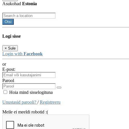
Asukohad
Estonia
Otsi
Logi sisse
×
Sule
Login with
Facebook
or
E-post:
Parool
Hoia mind sisselogituna
Unustasid parooli?
/
Registreeru
Meile ei meeldi robotid :(