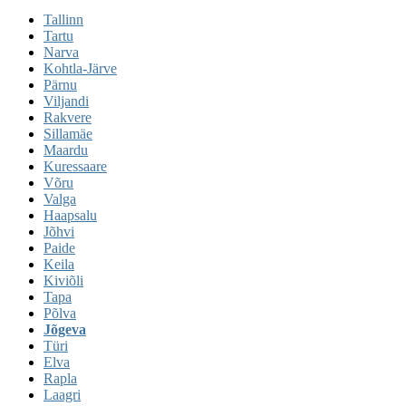
Tallinn
Tartu
Narva
Kohtla-Järve
Pärnu
Viljandi
Rakvere
Sillamäe
Maardu
Kuressaare
Võru
Valga
Haapsalu
Jõhvi
Paide
Keila
Kiviõli
Tapa
Põlva
Jõgeva
Türi
Elva
Rapla
Laagri