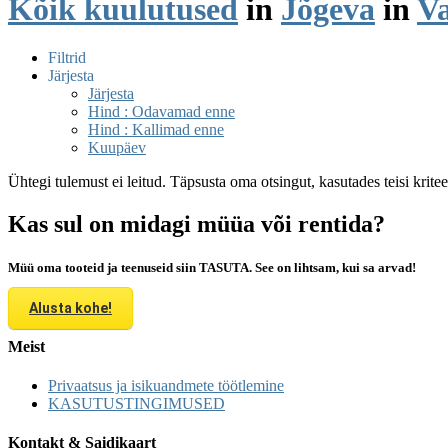
Kõik kuulutused
in
Jõgeva
in
Va
Filtrid
Järjesta
Järjesta
Hind : Odavamad enne
Hind : Kallimad enne
Kuupäev
Ühtegi tulemust ei leitud. Täpsusta oma otsingut, kasutades teisi krite
Kas sul on midagi müüa või rentida?
Müü oma tooteid ja teenuseid siin TASUTA. See on lihtsam, kui sa arvad!
Alusta kohe!
Meist
Privaatsus ja isikuandmete töötlemine
KASUTUSTINGIMUSED
Kontakt & Saidikaart