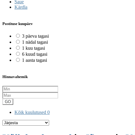
Saue
Kärdla
Postituse kuupäev
3 päeva tagasi
1 nädal tagasi
1 kuu tagasi
6 kuud tagasi
1 aasta tagasi
Hinnavahemik
GO
Kõik kuulutused
0