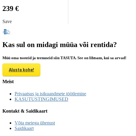
239 €
Save
‹
1
2
›
Kas sul on midagi müüa või rentida?
Müü oma tooteid ja teenuseid siin TASUTA. See on lihtsam, kui sa arvad!
Alusta kohe!
Meist
Privaatsus ja isikuandmete töötlemine
KASUTUSTINGIMUSED
Kontakt & Saidikaart
Võta meiega ühenust
Saidikaart