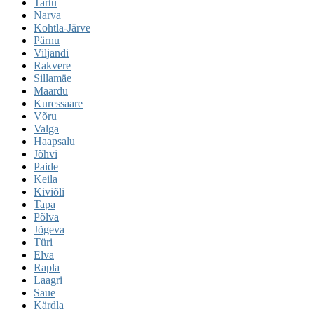
Tartu
Narva
Kohtla-Järve
Pärnu
Viljandi
Rakvere
Sillamäe
Maardu
Kuressaare
Võru
Valga
Haapsalu
Jõhvi
Paide
Keila
Kiviõli
Tapa
Põlva
Jõgeva
Türi
Elva
Rapla
Laagri
Saue
Kärdla