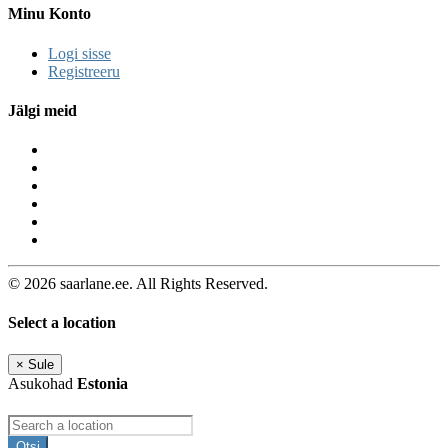
Minu Konto
Logi sisse
Registreeru
Jälgi meid
© 2026 saarlane.ee. All Rights Reserved.
Select a location
×
Sule
Asukohad
Estonia
Otsi