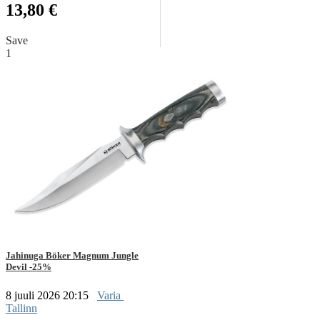
13,80 €
Save
1
Jahinuga Böker Magnum Jungle
Devil -25%
8 juuli 2026 20:15
Varia
Tallinn