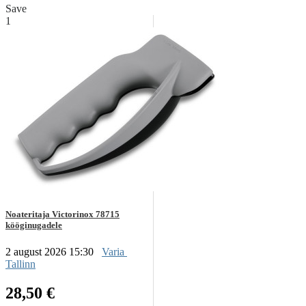
Save
1
Noateritaja Victorinox 78715
kööginugadele
2 august 2026 15:30
Varia
Tallinn
28,50 €