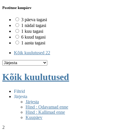
Postituse kuupäev
3 päeva tagasi
1 nädal tagasi
1 kuu tagasi
6 kuud tagasi
1 aasta tagasi
Kõik kuulutused
22
Kõik kuulutused
Filtrid
Järjesta
Järjesta
Hind : Odavamad enne
Hind : Kallimad enne
Kuupäev
2