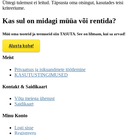
Ühtegi tulemust ei leitud. Täpsusta oma otsingut, kasutades teisi
kriteeriume.
Kas sul on midagi müüa või rentida?
Müü oma tooteid ja teenuseid siin TASUTA. See on lihtsam, kui sa arvad!
Alusta kohe!
Meist
Privaatsus ja isikuandmete töötlemine
KASUTUSTINGIMUSED
Kontakt & Saidikaart
Võta meiega ühenust
Saidikaart
Minu Konto
Logi sisse
Registreeru