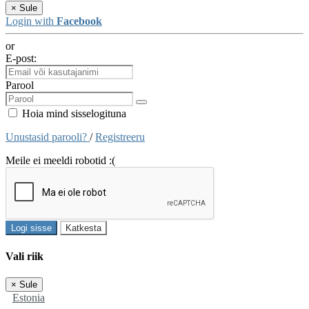
×
Sule
Login with
Facebook
or
E-post:
Parool
Hoia mind sisselogituna
Unustasid parooli?
/
Registreeru
Meile ei meeldi robotid :(
Logi sisse
Katkesta
Vali riik
×
Sule
Estonia