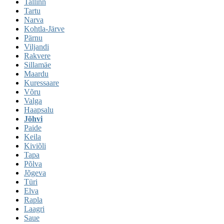
Tallinn
Tartu
Narva
Kohtla-Järve
Pärnu
Viljandi
Rakvere
Sillamäe
Maardu
Kuressaare
Võru
Valga
Haapsalu
Jõhvi
Paide
Keila
Kiviõli
Tapa
Põlva
Jõgeva
Türi
Elva
Rapla
Laagri
Saue