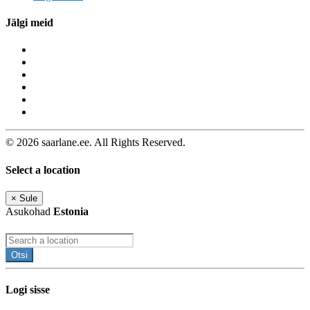
Jälgi meid
© 2026 saarlane.ee. All Rights Reserved.
Select a location
×
Sule
Asukohad
Estonia
Otsi
Logi sisse