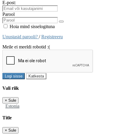
E-post:
Parool
Hoia mind sisselogituna
Unustasid parooli?
/
Registreeru
Meile ei meeldi robotid :(
Logi sisse
Katkesta
Vali riik
×
Sule
Estonia
Title
×
Sule