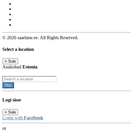
© 2026 saarlane.ee. All Rights Reserved.
Select a location
×
Sule
Asukohad
Estonia
Otsi
Logi sisse
×
Sule
Login with
Facebook
or