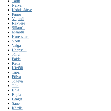
Tartu
Narva
Kohtla-Järve
Pärnu
Viljandi
Rakvere
Sillamäe
Maardu
Kuressaare
Võru
Valga
Haapsalu
Jõhvi
Paide
Keila
Kiviõli
Tapa
Põlva
Jõgeva
Türi
Elva
Rapla
Laagri
Saue
Kärdla