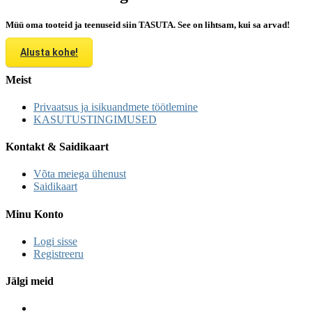
Müü oma tooteid ja teenuseid siin TASUTA. See on lihtsam, kui sa arvad!
Alusta kohe!
Meist
Privaatsus ja isikuandmete töötlemine
KASUTUSTINGIMUSED
Kontakt & Saidikaart
Võta meiega ühenust
Saidikaart
Minu Konto
Logi sisse
Registreeru
Jälgi meid