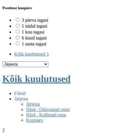
Postituse kuupäev
3 päeva tagasi
1 nädal tagasi
1 kuu tagasi
6 kuud tagasi
1 aasta tagasi
Kõik kuulutused
1
Kõik kuulutused
Filtrid
Järjesta
Järjesta
Hind : Odavamad enne
Hind : Kallimad enne
Kuupäev
2