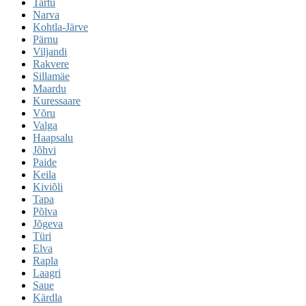
Tartu
Narva
Kohtla-Järve
Pärnu
Viljandi
Rakvere
Sillamäe
Maardu
Kuressaare
Võru
Valga
Haapsalu
Jõhvi
Paide
Keila
Kiviõli
Tapa
Põlva
Jõgeva
Türi
Elva
Rapla
Laagri
Saue
Kärdla