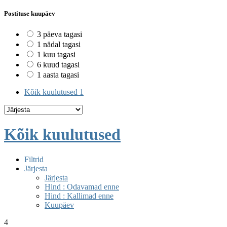
Postituse kuupäev
3 päeva tagasi
1 nädal tagasi
1 kuu tagasi
6 kuud tagasi
1 aasta tagasi
Kõik kuulutused
1
Kõik kuulutused
Filtrid
Järjesta
Järjesta
Hind : Odavamad enne
Hind : Kallimad enne
Kuupäev
4