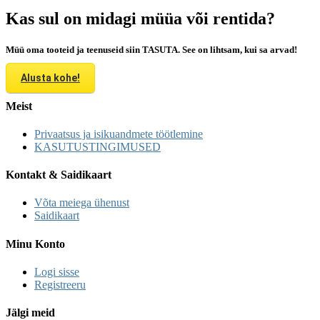
Kas sul on midagi müüa või rentida?
Müü oma tooteid ja teenuseid siin TASUTA. See on lihtsam, kui sa arvad!
Alusta kohe!
Meist
Privaatsus ja isikuandmete töötlemine
KASUTUSTINGIMUSED
Kontakt & Saidikaart
Võta meiega ühenust
Saidikaart
Minu Konto
Logi sisse
Registreeru
Jälgi meid