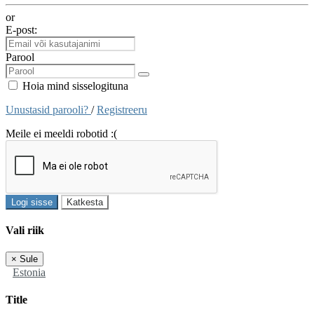
or
E-post:
Parool
Hoia mind sisselogituna
Unustasid parooli?
/
Registreeru
Meile ei meeldi robotid :(
Logi sisse
Katkesta
Vali riik
×
Sule
Estonia
Title