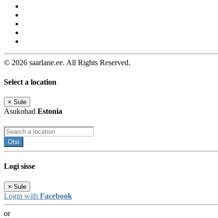
© 2026 saarlane.ee. All Rights Reserved.
Select a location
×
Sule
Asukohad
Estonia
Otsi
Logi sisse
×
Sule
Login with
Facebook
or