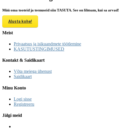
Müü oma tooteid ja teenuseid siin TASUTA. See on lihtsam, kui sa arvad!
Alusta kohe!
Meist
Privaatsus ja isikuandmete töötlemine
KASUTUSTINGIMUSED
Kontakt & Saidikaart
Võta meiega ühenust
Saidikaart
Minu Konto
Logi sisse
Registreeru
Jälgi meid