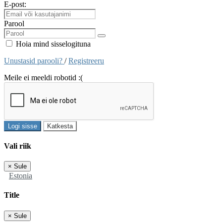
E-post:
Parool
Hoia mind sisselogituna
Unustasid parooli?
/
Registreeru
Meile ei meeldi robotid :(
Logi sisse
Katkesta
Vali riik
×
Sule
Estonia
Title
×
Sule