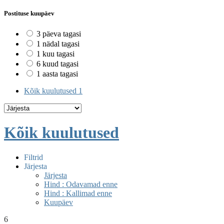
Postituse kuupäev
3 päeva tagasi
1 nädal tagasi
1 kuu tagasi
6 kuud tagasi
1 aasta tagasi
Kõik kuulutused
1
Kõik kuulutused
Filtrid
Järjesta
Järjesta
Hind : Odavamad enne
Hind : Kallimad enne
Kuupäev
6