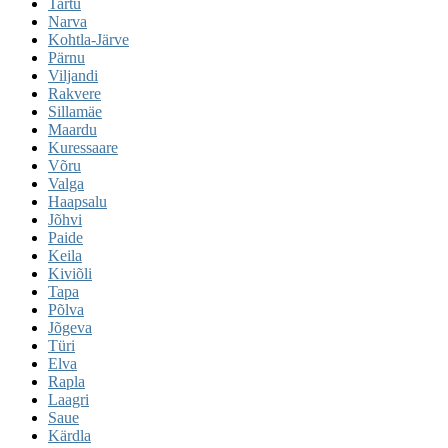
Tartu
Narva
Kohtla-Järve
Pärnu
Viljandi
Rakvere
Sillamäe
Maardu
Kuressaare
Võru
Valga
Haapsalu
Jõhvi
Paide
Keila
Kiviõli
Tapa
Põlva
Jõgeva
Türi
Elva
Rapla
Laagri
Saue
Kärdla