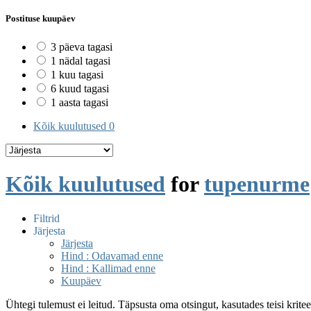
Postituse kuupäev
3 päeva tagasi
1 nädal tagasi
1 kuu tagasi
6 kuud tagasi
1 aasta tagasi
Kõik kuulutused
0
Kõik kuulutused
for
tupenurme
Filtrid
Järjesta
Järjesta
Hind : Odavamad enne
Hind : Kallimad enne
Kuupäev
Ühtegi tulemust ei leitud. Täpsusta oma otsingut, kasutades teisi krite