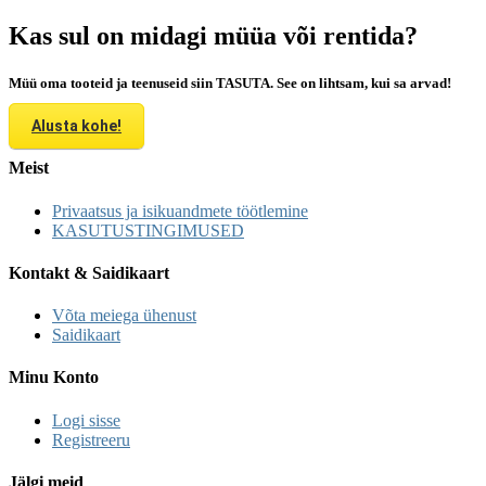
Kas sul on midagi müüa või rentida?
Müü oma tooteid ja teenuseid siin TASUTA. See on lihtsam, kui sa arvad!
Alusta kohe!
Meist
Privaatsus ja isikuandmete töötlemine
KASUTUSTINGIMUSED
Kontakt & Saidikaart
Võta meiega ühenust
Saidikaart
Minu Konto
Logi sisse
Registreeru
Jälgi meid