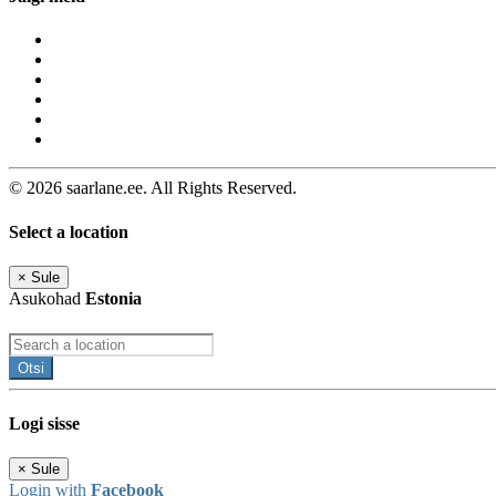
© 2026 saarlane.ee. All Rights Reserved.
Select a location
×
Sule
Asukohad
Estonia
Otsi
Logi sisse
×
Sule
Login with
Facebook