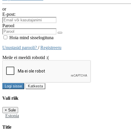
or
E-post:
Parool
Hoia mind sisselogituna
Unustasid parooli?
/
Registreeru
Meile ei meeldi robotid :(
Logi sisse
Katkesta
Vali riik
×
Sule
Estonia
Title