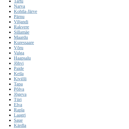
Tartu
Narva
Kohtla-Järve
Pärnu
Viljandi
Rakvere
Sillamäe
Maardu
Kuressaare
Võru
Valga
Haapsalu
Jõhvi
Paide
Keila
Kiviõli
Tapa
Põlva
Jõgeva
Türi
Elva
Rapla
Laagri
Saue
Kärdla