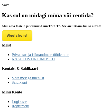
Save
Kas sul on midagi müüa või rentida?
Müü oma tooteid ja teenuseid siin TASUTA. See on lihtsam, kui sa arvad!
Alusta kohe!
Meist
Privaatsus ja isikuandmete töötlemine
KASUTUSTINGIMUSED
Kontakt & Saidikaart
Võta meiega ühenust
Saidikaart
Minu Konto
Logi sisse
Registreeru