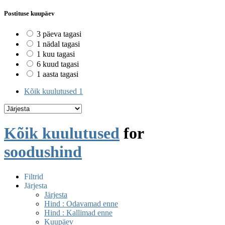
Postituse kuupäev
3 päeva tagasi
1 nädal tagasi
1 kuu tagasi
6 kuud tagasi
1 aasta tagasi
Kõik kuulutused
1
Kõik kuulutused
for
soodushind
Filtrid
Järjesta
Järjesta
Hind : Odavamad enne
Hind : Kallimad enne
Kuupäev