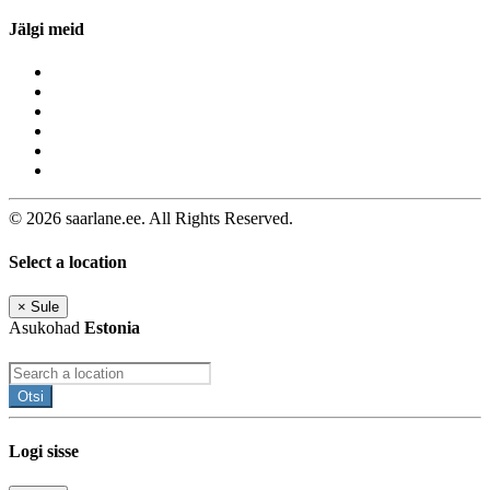
Jälgi meid
© 2026 saarlane.ee. All Rights Reserved.
Select a location
×
Sule
Asukohad
Estonia
Otsi
Logi sisse