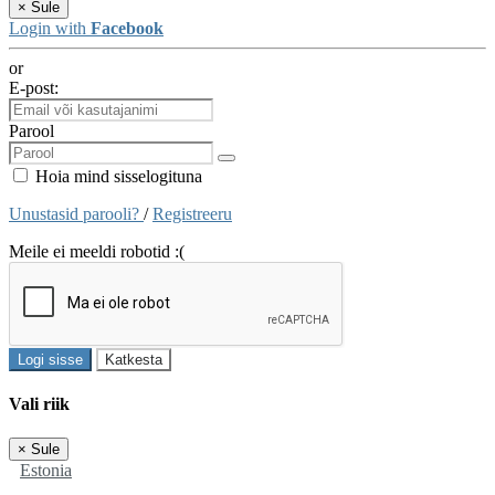
×
Sule
Login with
Facebook
or
E-post:
Parool
Hoia mind sisselogituna
Unustasid parooli?
/
Registreeru
Meile ei meeldi robotid :(
Logi sisse
Katkesta
Vali riik
×
Sule
Estonia