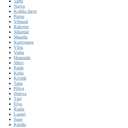
Tartu
Narva
Kohtla-Järve
Pärnu
Viljandi
Rakvere
Sillamäe
Maardu
Kuressaare
Võru
Valga
Haapsalu
Jõhvi
Paide
Keila
Kiviõli
Tapa
Põlva
Jõgeva
Türi
Elva
Rapla
Laagri
Saue
Kärdla