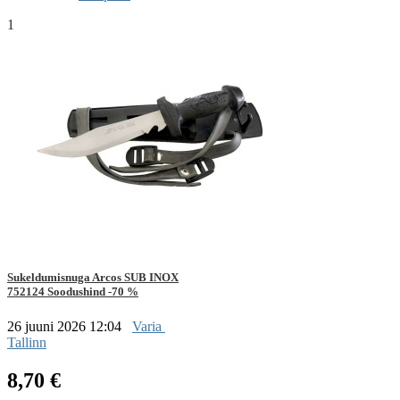
1
Sukeldumisnuga Arcos SUB INOX
752124 Soodushind -70 %
26 juuni 2026 12:04
Varia
Tallinn
8,70 €