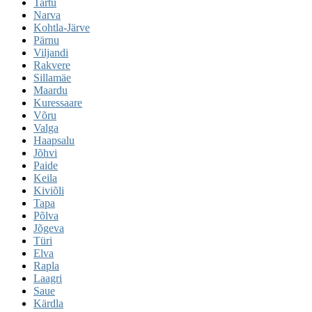
Tartu
Narva
Kohtla-Järve
Pärnu
Viljandi
Rakvere
Sillamäe
Maardu
Kuressaare
Võru
Valga
Haapsalu
Jõhvi
Paide
Keila
Kiviõli
Tapa
Põlva
Jõgeva
Türi
Elva
Rapla
Laagri
Saue
Kärdla