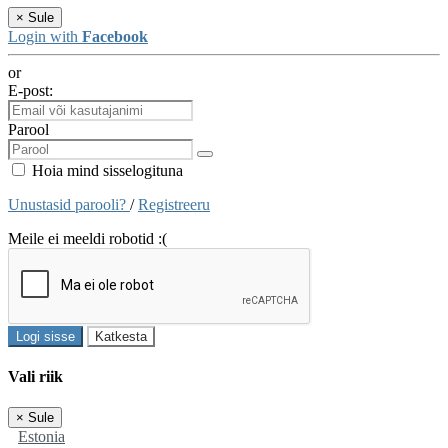
×
Sule
Login with
Facebook
or
E-post:
Parool
Hoia mind sisselogituna
Unustasid parooli?
/
Registreeru
Meile ei meeldi robotid :(
Logi sisse
Katkesta
Vali riik
×
Sule
Estonia