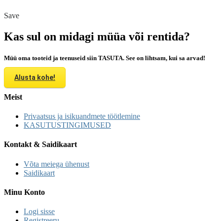
Save
Kas sul on midagi müüa või rentida?
Müü oma tooteid ja teenuseid siin TASUTA. See on lihtsam, kui sa arvad!
Alusta kohe!
Meist
Privaatsus ja isikuandmete töötlemine
KASUTUSTINGIMUSED
Kontakt & Saidikaart
Võta meiega ühenust
Saidikaart
Minu Konto
Logi sisse
Registreeru