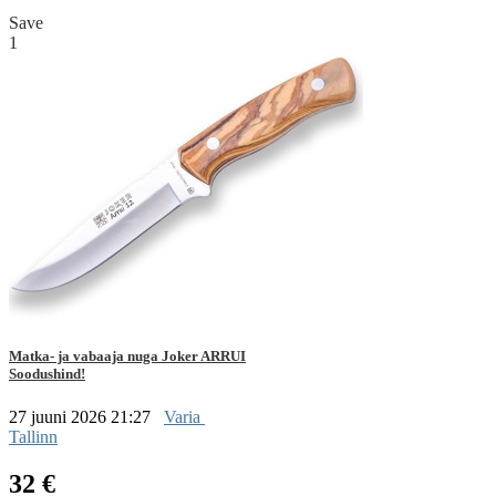
Save
1
Matka- ja vabaaja nuga Joker ARRUI
Soodushind!
27 juuni 2026 21:27
Varia
Tallinn
32 €