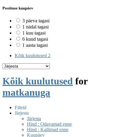
Postituse kuupäev
3 päeva tagasi
1 nädal tagasi
1 kuu tagasi
6 kuud tagasi
1 aasta tagasi
Kõik kuulutused
2
Kõik kuulutused
for
matkanuga
Filtrid
Järjesta
Järjesta
Hind : Odavamad enne
Hind : Kallimad enne
Kuupäev