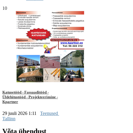
10
Katusetööd - Fassaaditööd -
Üldehitustööd - Projekteerimine -
Kpartner
29 juuli 2026 1:11
Teenused
Tallinn
Võta ühendust