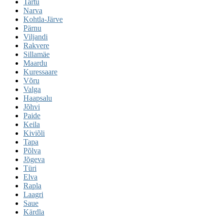
Tartu
Narva
Kohtla-Järve
Pärnu
Viljandi
Rakvere
Sillamäe
Maardu
Kuressaare
Võru
Valga
Haapsalu
Jõhvi
Paide
Keila
Kiviõli
Tapa
Põlva
Jõgeva
Türi
Elva
Rapla
Laagri
Saue
Kärdla