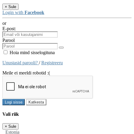
×
Sule
Login with
Facebook
or
E-post:
Parool
Hoia mind sisselogituna
Unustasid parooli?
/
Registreeru
Meile ei meeldi robotid :(
Logi sisse
Katkesta
Vali riik
×
Sule
Estonia