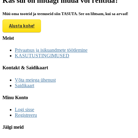
Kas sul on midagi müüa või rentida?
Müü oma tooteid ja teenuseid siin TASUTA. See on lihtsam, kui sa arvad!
Alusta kohe!
Meist
Privaatsus ja isikuandmete töötlemine
KASUTUSTINGIMUSED
Kontakt & Saidikaart
Võta meiega ühenust
Saidikaart
Minu Konto
Logi sisse
Registreeru
Jälgi meid