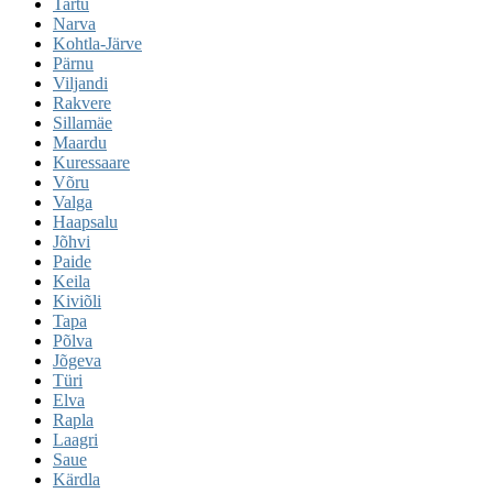
Tartu
Narva
Kohtla-Järve
Pärnu
Viljandi
Rakvere
Sillamäe
Maardu
Kuressaare
Võru
Valga
Haapsalu
Jõhvi
Paide
Keila
Kiviõli
Tapa
Põlva
Jõgeva
Türi
Elva
Rapla
Laagri
Saue
Kärdla