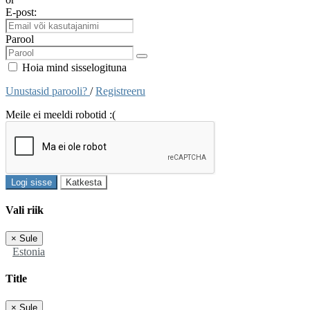
E-post:
Parool
Hoia mind sisselogituna
Unustasid parooli?
/
Registreeru
Meile ei meeldi robotid :(
Logi sisse
Katkesta
Vali riik
×
Sule
Estonia
Title
×
Sule