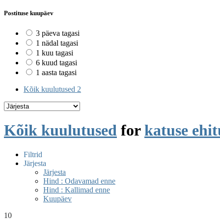
Postituse kuupäev
3 päeva tagasi
1 nädal tagasi
1 kuu tagasi
6 kuud tagasi
1 aasta tagasi
Kõik kuulutused
2
Kõik kuulutused
for
katuse ehit
Filtrid
Järjesta
Järjesta
Hind : Odavamad enne
Hind : Kallimad enne
Kuupäev
10