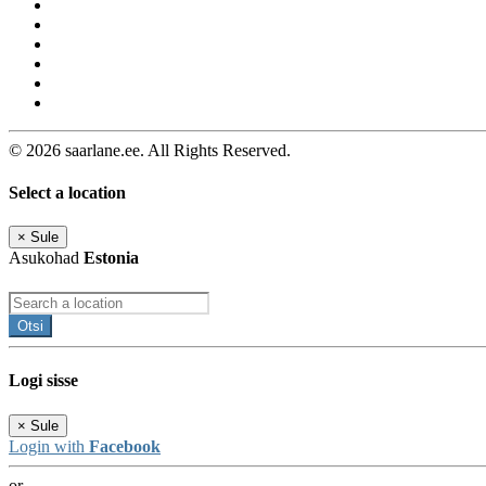
© 2026 saarlane.ee. All Rights Reserved.
Select a location
×
Sule
Asukohad
Estonia
Otsi
Logi sisse
×
Sule
Login with
Facebook
or