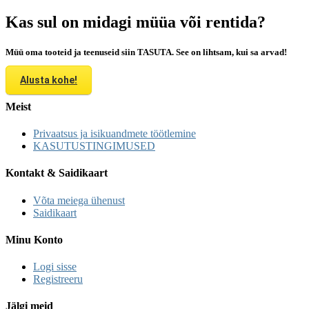
Kas sul on midagi müüa või rentida?
Müü oma tooteid ja teenuseid siin TASUTA. See on lihtsam, kui sa arvad!
Alusta kohe!
Meist
Privaatsus ja isikuandmete töötlemine
KASUTUSTINGIMUSED
Kontakt & Saidikaart
Võta meiega ühenust
Saidikaart
Minu Konto
Logi sisse
Registreeru
Jälgi meid