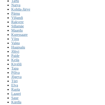
Tartu
Narva
Kohtla-Järve
Pärnu
Viljandi
Rakvere
Sillamäe
Maardu
Kuressaare
Võru
Valga
Haapsalu
Jõhvi
Paide
Keila
Kiviõli
Tapa
Põlva
Jõgeva
Türi
Elva
Rapla
Laagri
Saue
Kärdla