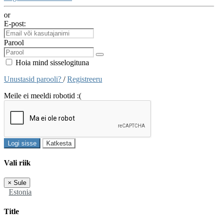
or
E-post:
Parool
Hoia mind sisselogituna
Unustasid parooli?
/
Registreeru
Meile ei meeldi robotid :(
Logi sisse
Katkesta
Vali riik
×
Sule
Estonia
Title