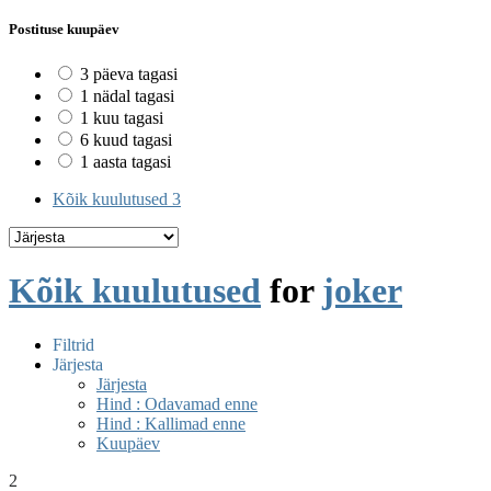
Postituse kuupäev
3 päeva tagasi
1 nädal tagasi
1 kuu tagasi
6 kuud tagasi
1 aasta tagasi
Kõik kuulutused
3
Kõik kuulutused
for
joker
Filtrid
Järjesta
Järjesta
Hind : Odavamad enne
Hind : Kallimad enne
Kuupäev
2