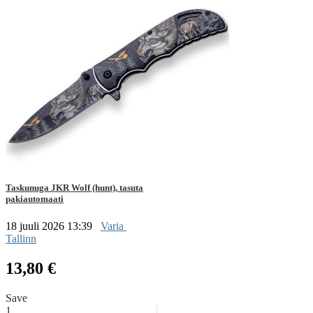
Taskunuga JKR Wolf (hunt), tasuta
pakiautomaati
18 juuli 2026 13:39
Varia
Tallinn
13,80 €
Save
1