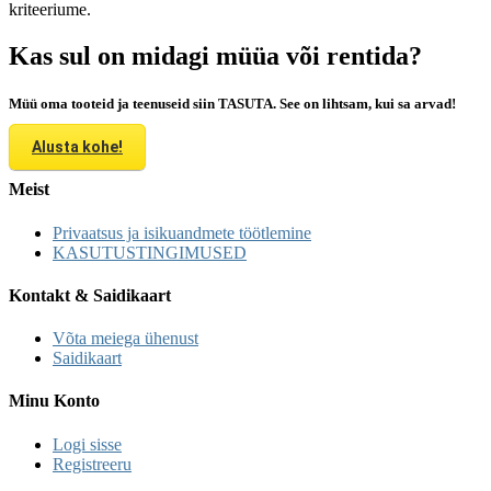
kriteeriume.
Kas sul on midagi müüa või rentida?
Müü oma tooteid ja teenuseid siin TASUTA. See on lihtsam, kui sa arvad!
Alusta kohe!
Meist
Privaatsus ja isikuandmete töötlemine
KASUTUSTINGIMUSED
Kontakt & Saidikaart
Võta meiega ühenust
Saidikaart
Minu Konto
Logi sisse
Registreeru