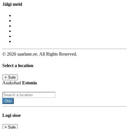
Jälgi meid
© 2026 saarlane.ee. All Rights Reserved.
Select a location
×
Sule
Asukohad
Estonia
Otsi
Logi sisse
×
Sule