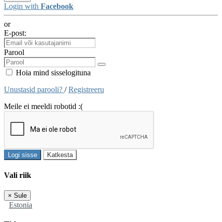
Login with
Facebook
or
E-post:
Parool
Hoia mind sisselogituna
Unustasid parooli?
/
Registreeru
Meile ei meeldi robotid :(
Logi sisse
Katkesta
Vali riik
×
Sule
Estonia