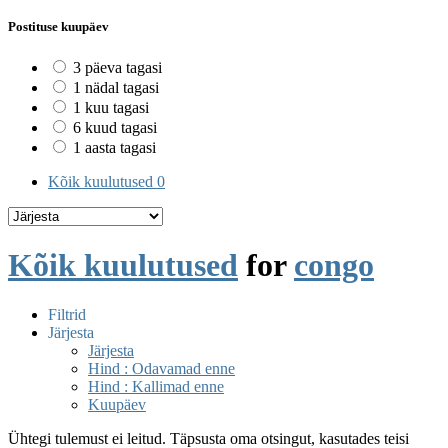
Postituse kuupäev
3 päeva tagasi
1 nädal tagasi
1 kuu tagasi
6 kuud tagasi
1 aasta tagasi
Kõik kuulutused
0
Kõik kuulutused
for
congo
Filtrid
Järjesta
Järjesta
Hind : Odavamad enne
Hind : Kallimad enne
Kuupäev
Ühtegi tulemust ei leitud. Täpsusta oma otsingut, kasutades teisi