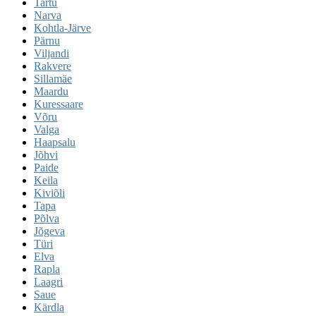
Tartu
Narva
Kohtla-Järve
Pärnu
Viljandi
Rakvere
Sillamäe
Maardu
Kuressaare
Võru
Valga
Haapsalu
Jõhvi
Paide
Keila
Kiviõli
Tapa
Põlva
Jõgeva
Türi
Elva
Rapla
Laagri
Saue
Kärdla