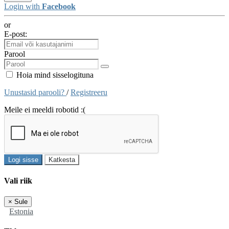
Login with
Facebook
or
E-post:
Parool
Hoia mind sisselogituna
Unustasid parooli?
/
Registreeru
Meile ei meeldi robotid :(
Logi sisse
Katkesta
Vali riik
×
Sule
Estonia