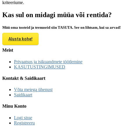
kriteeriume.
Kas sul on midagi müüa või rentida?
Müü oma tooteid ja teenuseid siin TASUTA. See on lihtsam, kui sa arvad!
Alusta kohe!
Meist
Privaatsus ja isikuandmete töötlemine
KASUTUSTINGIMUSED
Kontakt & Saidikaart
Võta meiega ühenust
Saidikaart
Minu Konto
Logi sisse
Registreeru