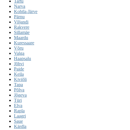
Tartu
Narva
Kohtla-Järve
Pärnu
Viljandi
Rakvere
Sillamäe
Maardu
Kuressaare
Võru
Valga
Haapsalu
Jõhvi
Paide
Keila
Kiviõli
Tapa
Põlva
Jõgeva
Türi
Elva
Rapla
Laagri
Saue
Kärdla