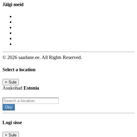
Jälgi meid
© 2026 saarlane.ee. All Rights Reserved.
Select a location
×
Sule
Asukohad
Estonia
Otsi
Logi sisse
×
Sule