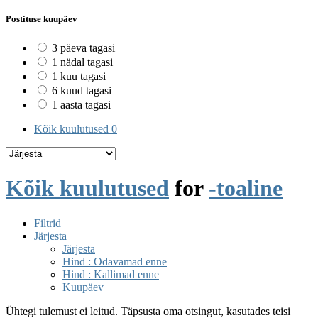
Postituse kuupäev
3 päeva tagasi
1 nädal tagasi
1 kuu tagasi
6 kuud tagasi
1 aasta tagasi
Kõik kuulutused
0
Kõik kuulutused
for
-toaline
Filtrid
Järjesta
Järjesta
Hind : Odavamad enne
Hind : Kallimad enne
Kuupäev
Ühtegi tulemust ei leitud. Täpsusta oma otsingut, kasutades teisi