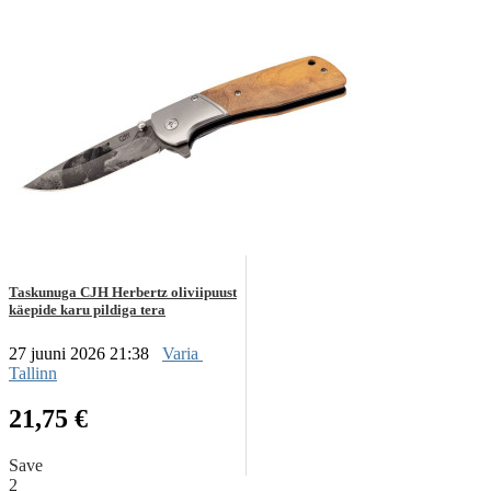
Taskunuga CJH Herbertz oliviipuust
käepide karu pildiga tera
27 juuni 2026 21:38
Varia
Tallinn
21,75 €
Save
2