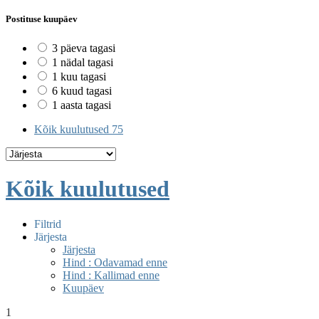
Postituse kuupäev
3 päeva tagasi
1 nädal tagasi
1 kuu tagasi
6 kuud tagasi
1 aasta tagasi
Kõik kuulutused
75
Kõik kuulutused
Filtrid
Järjesta
Järjesta
Hind : Odavamad enne
Hind : Kallimad enne
Kuupäev
1