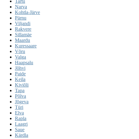
Tartu
Narva
Kohtla-Järve
Pärnu
Viljandi
Rakvere
Sillamäe
Maardu
Kuressaare
Võru
Valga
Haapsalu
Jõhvi
Paide
Keila
Kiviõli
Tapa
Põlva
Jõgeva
Türi
Elva
Rapla
Laagri
Saue
Kärdla