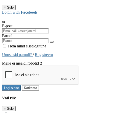
×
Sule
Login with
Facebook
or
E-post:
Parool
Hoia mind sisselogituna
Unustasid parooli?
/
Registreeru
Meile ei meeldi robotid :(
Logi sisse
Katkesta
Vali riik
×
Sule