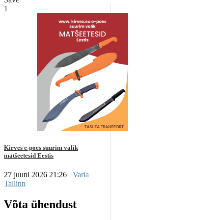
1
Kirves e-poes suurim valik
matšeetesid Eestis
27 juuni 2026 21:26
Varia
Tallinn
Võta ühendust