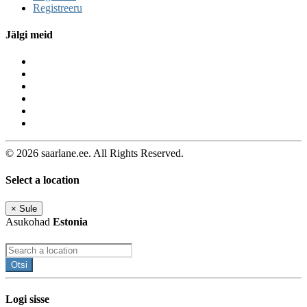
Registreeru
Jälgi meid
© 2026 saarlane.ee. All Rights Reserved.
Select a location
×
Sule
Asukohad
Estonia
Otsi
Logi sisse