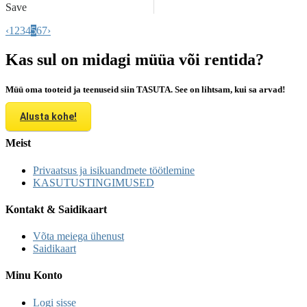
Save
‹
1
2
3
4
5
6
7
›
Kas sul on midagi müüa või rentida?
Müü oma tooteid ja teenuseid siin TASUTA. See on lihtsam, kui sa arvad!
Alusta kohe!
Meist
Privaatsus ja isikuandmete töötlemine
KASUTUSTINGIMUSED
Kontakt & Saidikaart
Võta meiega ühenust
Saidikaart
Minu Konto
Logi sisse