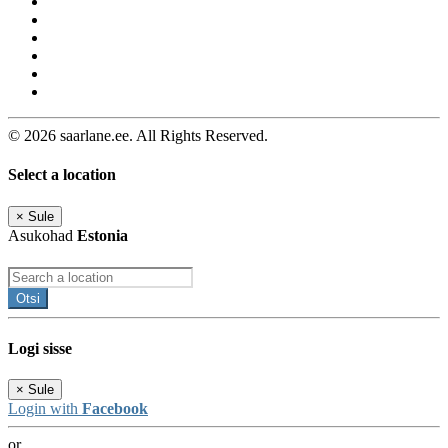
© 2026 saarlane.ee. All Rights Reserved.
Select a location
×
Sule
Asukohad
Estonia
Otsi
Logi sisse
×
Sule
Login with
Facebook
or