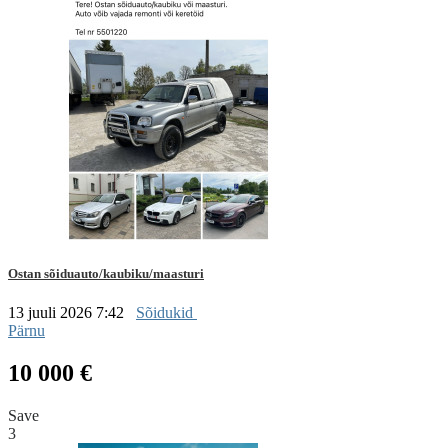
Ostan sõiduauto/kaubiku/maasturi
13 juuli 2026 7:42
Sõidukid
Pärnu
10 000 €
Save
3