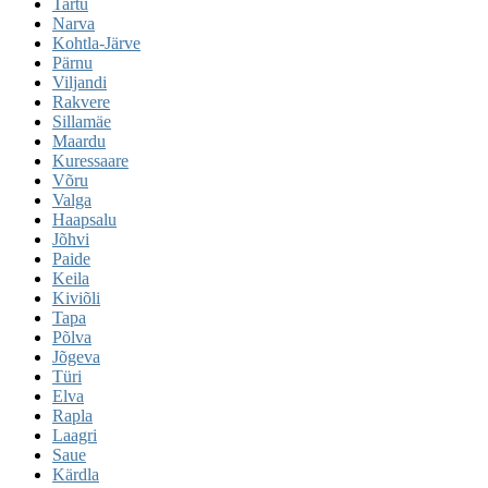
Tartu
Narva
Kohtla-Järve
Pärnu
Viljandi
Rakvere
Sillamäe
Maardu
Kuressaare
Võru
Valga
Haapsalu
Jõhvi
Paide
Keila
Kiviõli
Tapa
Põlva
Jõgeva
Türi
Elva
Rapla
Laagri
Saue
Kärdla