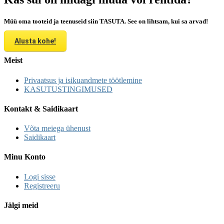
Müü oma tooteid ja teenuseid siin TASUTA. See on lihtsam, kui sa arvad!
Alusta kohe!
Meist
Privaatsus ja isikuandmete töötlemine
KASUTUSTINGIMUSED
Kontakt & Saidikaart
Võta meiega ühenust
Saidikaart
Minu Konto
Logi sisse
Registreeru
Jälgi meid