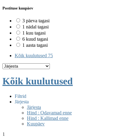
Postituse kuupäev
3 päeva tagasi
1 nädal tagasi
1 kuu tagasi
6 kuud tagasi
1 aasta tagasi
Kõik kuulutused
75
Kõik kuulutused
Filtrid
Järjesta
Järjesta
Hind : Odavamad enne
Hind : Kallimad enne
Kuupäev
1