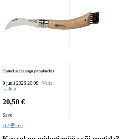
Opinel seenenuga pappkarbis
8 juuli 2026 20:09
Varia
Tallinn
20,50 €
Save
‹
1
2
3
4
5
6
7
›
Kas sul on midagi müüa või rentida?