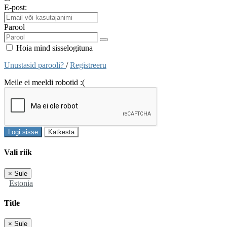
E-post:
Parool
Hoia mind sisselogituna
Unustasid parooli?
/
Registreeru
Meile ei meeldi robotid :(
Logi sisse
Katkesta
Vali riik
×
Sule
Estonia
Title
×
Sule