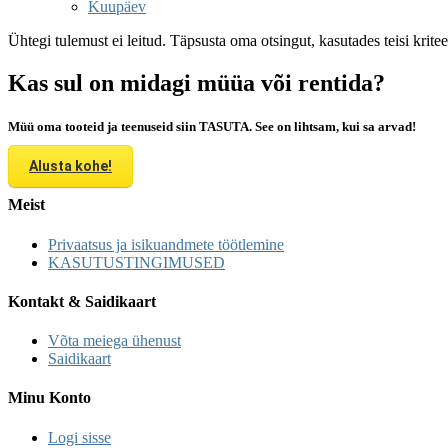
Kuupäev
Ühtegi tulemust ei leitud. Täpsusta oma otsingut, kasutades teisi krite
Kas sul on midagi müüa või rentida?
Müü oma tooteid ja teenuseid siin TASUTA. See on lihtsam, kui sa arvad!
Alusta kohe!
Meist
Privaatsus ja isikuandmete töötlemine
KASUTUSTINGIMUSED
Kontakt & Saidikaart
Võta meiega ühenust
Saidikaart
Minu Konto
Logi sisse