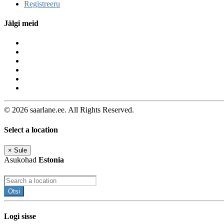
Registreeru
Jälgi meid
© 2026 saarlane.ee. All Rights Reserved.
Select a location
×
Sule
Asukohad
Estonia
Otsi
Logi sisse