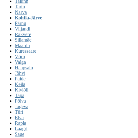
Tallinn
Tartu
Narva
Kohtla-Järve
Pärnu
Viljandi
Rakvere
Sillamäe
Maardu
Kuressaare
Võru
Valga
Haapsalu
Jõhvi
Paide
Keila
Kiviõli
Tapa
Põlva
Jõgeva
Türi
Elva
Rapla
Laagri
Saue