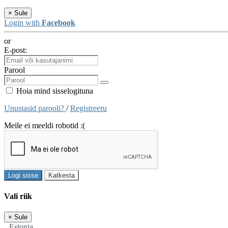
×
Sule
Login with
Facebook
or
E-post:
Parool
Hoia mind sisselogituna
Unustasid parooli?
/
Registreeru
Meile ei meeldi robotid :(
Logi sisse
Katkesta
Vali riik
×
Sule
Estonia