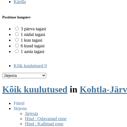
Kärdla
Postituse kuupäev
3 päeva tagasi
1 nädal tagasi
1 kuu tagasi
6 kuud tagasi
1 aasta tagasi
Kõik kuulutused
0
Kõik kuulutused
in
Kohtla-Järv
Filtrid
Järjesta
Järjesta
Hind : Odavamad enne
Hind : Kallimad enne