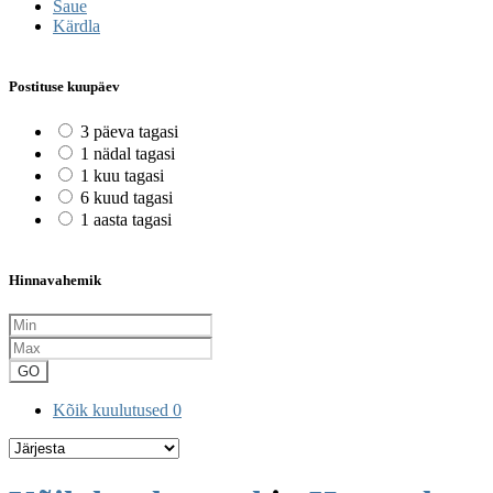
Saue
Kärdla
Postituse kuupäev
3 päeva tagasi
1 nädal tagasi
1 kuu tagasi
6 kuud tagasi
1 aasta tagasi
Hinnavahemik
GO
Kõik kuulutused
0