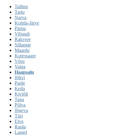
Tallinn
Tartu
Narva
Kohtla-Järve
Pärnu
Viljandi
Rakvere
Sillamäe
Maardu
Kuressaare
Võru
Valga
Haapsalu
Jõhvi
Paide
Keila
Kiviõli
Tapa
Põlva
Jõgeva
Türi
Elva
Rapla
Laagri