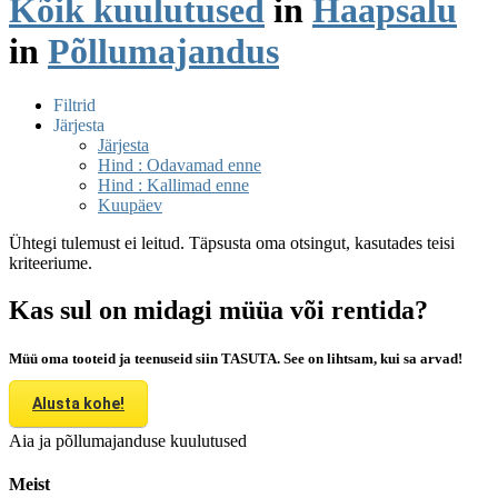
Kõik kuulutused
in
Haapsalu
in
Põllumajandus
Filtrid
Järjesta
Järjesta
Hind : Odavamad enne
Hind : Kallimad enne
Kuupäev
Ühtegi tulemust ei leitud. Täpsusta oma otsingut, kasutades teisi
kriteeriume.
Kas sul on midagi müüa või rentida?
Müü oma tooteid ja teenuseid siin TASUTA. See on lihtsam, kui sa arvad!
Alusta kohe!
Aia ja põllumajanduse kuulutused
Meist