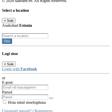
© 2026 saarlane.ee. All Rights Reserved.
Select a location
×
Sule
Asukohad
Estonia
Otsi
Logi sisse
×
Sule
Login with
Facebook
or
E-post:
Parool
Hoia mind sisselogituna
Unustasid parooli?
/
Registreeru