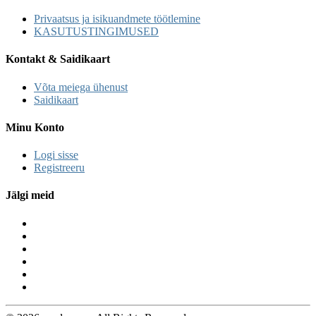
Privaatsus ja isikuandmete töötlemine
KASUTUSTINGIMUSED
Kontakt & Saidikaart
Võta meiega ühenust
Saidikaart
Minu Konto
Logi sisse
Registreeru
Jälgi meid