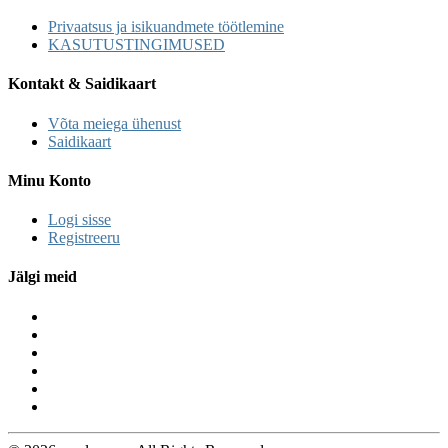
Privaatsus ja isikuandmete töötlemine
KASUTUSTINGIMUSED
Kontakt & Saidikaart
Võta meiega ühenust
Saidikaart
Minu Konto
Logi sisse
Registreeru
Jälgi meid