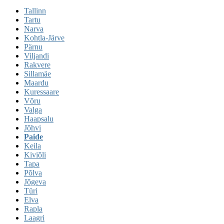
Tallinn
Tartu
Narva
Kohtla-Järve
Pärnu
Viljandi
Rakvere
Sillamäe
Maardu
Kuressaare
Võru
Valga
Haapsalu
Jõhvi
Paide
Keila
Kiviõli
Tapa
Põlva
Jõgeva
Türi
Elva
Rapla
Laagri