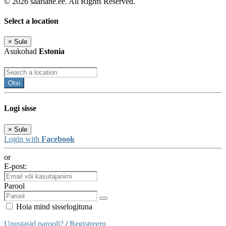
© 2026 saarlane.ee. All Rights Reserved.
Select a location
×
Sule
Asukohad
Estonia
Otsi
Logi sisse
×
Sule
Login with
Facebook
or
E-post:
Parool
Hoia mind sisselogituna
Unustasid parooli?
/
Registreeru