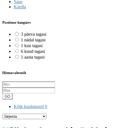
Saue
Kärdla
Postituse kuupäev
3 päeva tagasi
1 nädal tagasi
1 kuu tagasi
6 kuud tagasi
1 aasta tagasi
Hinnavahemik
GO
Kõik kuulutused
0