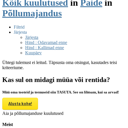
Kõik kuulutused
in
Paide
in
Põllumajandus
Filtrid
Järjesta
Järjesta
Hind : Odavamad enne
Hind : Kallimad enne
Kuupäev
Ühtegi tulemust ei leitud. Täpsusta oma otsingut, kasutades teisi
kriteeriume.
Kas sul on midagi müüa või rentida?
Müü oma tooteid ja teenuseid siin TASUTA. See on lihtsam, kui sa arvad!
Alusta kohe!
Aia ja põllumajanduse kuulutused
Meist