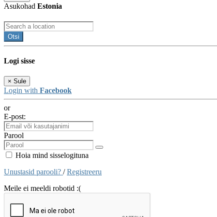
Asukohad
Estonia
Otsi
Logi sisse
×
Sule
Login with
Facebook
or
E-post:
Parool
Hoia mind sisselogituna
Unustasid parooli?
/
Registreeru
Meile ei meeldi robotid :(