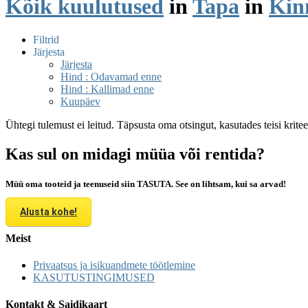
Kõik kuulutused
in
Tapa
in
Kin
Filtrid
Järjesta
Järjesta
Hind : Odavamad enne
Hind : Kallimad enne
Kuupäev
Ühtegi tulemust ei leitud. Täpsusta oma otsingut, kasutades teisi krite
Kas sul on midagi müüa või rentida?
Müü oma tooteid ja teenuseid siin TASUTA. See on lihtsam, kui sa arvad!
Alusta kohe!
Meist
Privaatsus ja isikuandmete töötlemine
KASUTUSTINGIMUSED
Kontakt & Saidikaart