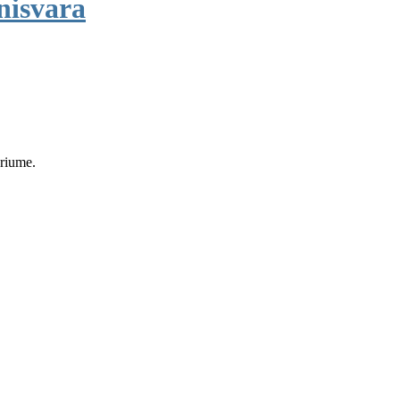
nisvara
eriume.