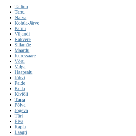
Tallinn
Tartu
Narva
Kohtla-Järve
Pärnu
Viljandi
Rakvere
Sillamäe
Maardu
Kuressaare
Võru
Valga
Haapsalu
Jõhvi
Paide
Keila
Kiviõli
Tapa
Põlva
Jõgeva
Türi
Elva
Rapla
Laagri