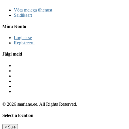
Võta meiega ühenust
Saidikaart
Minu Konto
Logi sisse
Registreeru
Jälgi meid
© 2026 saarlane.ee. All Rights Reserved.
Select a location
×
Sule