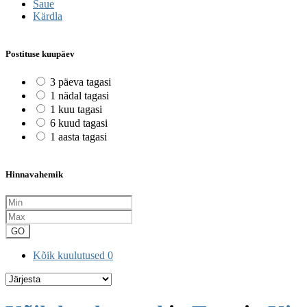
Saue
Kärdla
Postituse kuupäev
3 päeva tagasi
1 nädal tagasi
1 kuu tagasi
6 kuud tagasi
1 aasta tagasi
Hinnavahemik
GO
Kõik kuulutused
0