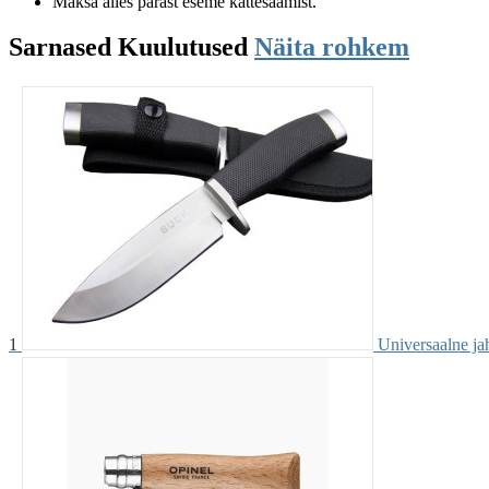
Maksa alles pärast eseme kättesaamist.
Sarnased
Kuulutused
Näita rohkem
1
Universaalne ja