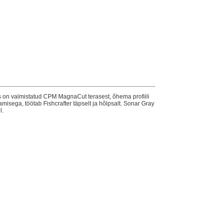
is on valmistatud CPM MagnaCut terasest, õhema profiili
misega, töötab Fishcrafter täpselt ja hõlpsalt. Sonar Gray
l.