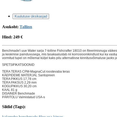
Kuulutuse üksikasjad
Asukoht:
Tallinn
Hind:
249 €
Benchmade'i uue Water sarja 7-tolline Fishcrafter 18010 on fileerimisnuga väikes
ja keskmise painduvusega, mis tasakaalustab nii korrosioonikindlust kui ka vastup
vormitud tupel on mõlemal küljel kaks pilu alternatiivse kinnitusvõimaluse jaoks j
SPETSIFIKATSIOONID
TERA TERAS CPM-MagnaCut roostevaba teras
KÄEPIDEME MATERJAL Santopreen
TERA PIKKUS 17,78 cm
TERA PAKSUS 2,29 mm
KOGUPIKKUS 30,20 cm
KAAL 81 g
DISAINER Benchmade
PÄRITOLU Valmistatud USA-s
Sildid (Tags):
kalamehe
benchmade
filee
usa
kirves