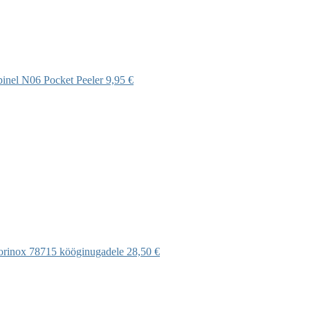
inel N06 Pocket Peeler
9,95 €
torinox 78715 kööginugadele
28,50 €