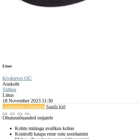
Lisas
Kivikirves OÜ
Asukoht
Tallinn
Liitus
18 November 2023 11:30
vaatamiseks klõpsake
Saada kiri
Ohutusnõuanded ostjatele
Kohtu müüaga avalikus kohas
Kontrolli kaupa enne ostu sooritamist