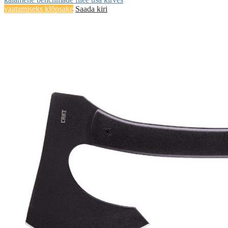
vaatamiseks klõpsake
Saada kiri