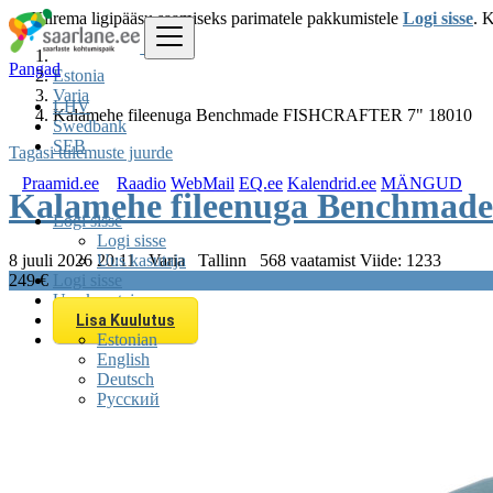
Kiirema ligipääsu saamiseks parimatele pakkumistele
Logi sisse
. 
Pangad
Estonia
Varia
LHV
Kalamehe fileenuga Benchmade FISHCRAFTER 7" 18010
Swedbank
SEB
Tagasi tulemuste juurde
Praamid.ee
Raadio
WebMail
EQ.ee
Kalendrid.ee
MÄNGUD
Kalamehe fileenuga Benchma
Logi sisse
Logi sisse
8 juuli 2026 20:11
Varia
Tallinn
568 vaatamist
Viide: 1233
Uus kasutaja
249 €
Logi sisse
Uus kasutaja
Lisa Kuulutus
Estonian
English
Deutsch
Русский