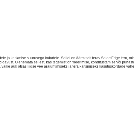
tele ja keskmise suurusega kaladele. Sellel on äärmiselt terav SelectEdge tera, m
idavust. Olenemata sellest, kas tegemist on fileerimise, konditustamise või puhasta
a väike auk otsas liigse vee ärajuhtimiseks ja tera kaitsmiseks kasutuskordade vahe