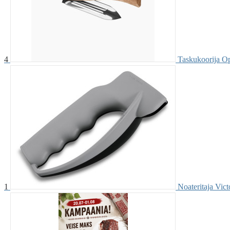
4
Taskukoorija Op
1
Noateritaja Vic