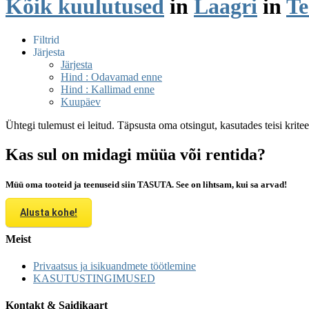
Kõik kuulutused
in
Laagri
in
Te
Filtrid
Järjesta
Järjesta
Hind : Odavamad enne
Hind : Kallimad enne
Kuupäev
Ühtegi tulemust ei leitud. Täpsusta oma otsingut, kasutades teisi krite
Kas sul on midagi müüa või rentida?
Müü oma tooteid ja teenuseid siin TASUTA. See on lihtsam, kui sa arvad!
Alusta kohe!
Meist
Privaatsus ja isikuandmete töötlemine
KASUTUSTINGIMUSED
Kontakt & Saidikaart