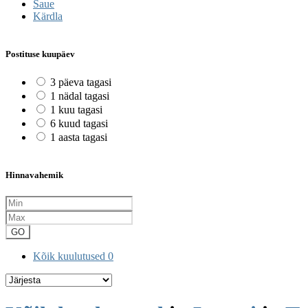
Saue
Kärdla
Postituse kuupäev
3 päeva tagasi
1 nädal tagasi
1 kuu tagasi
6 kuud tagasi
1 aasta tagasi
Hinnavahemik
GO
Kõik kuulutused
0