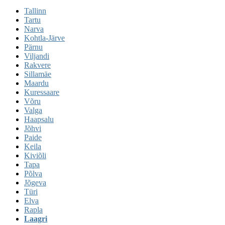
Tallinn
Tartu
Narva
Kohtla-Järve
Pärnu
Viljandi
Rakvere
Sillamäe
Maardu
Kuressaare
Võru
Valga
Haapsalu
Jõhvi
Paide
Keila
Kiviõli
Tapa
Põlva
Jõgeva
Türi
Elva
Rapla
Laagri