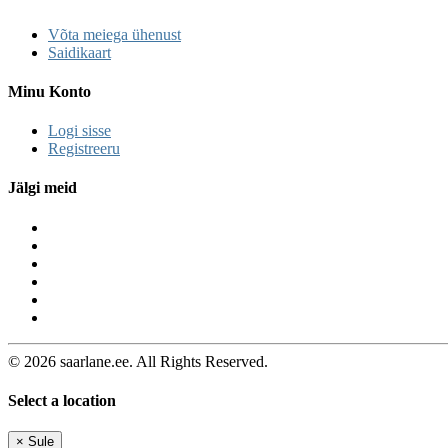
Võta meiega ühenust
Saidikaart
Minu Konto
Logi sisse
Registreeru
Jälgi meid
© 2026 saarlane.ee. All Rights Reserved.
Select a location
×
Sule