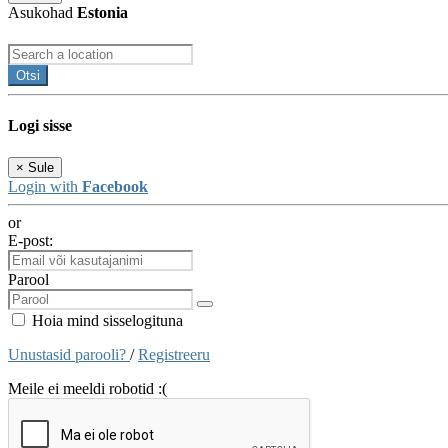
Asukohad
Estonia
Otsi
Logi sisse
×
Sule
Login with
Facebook
or
E-post:
Parool
Hoia mind sisselogituna
Unustasid parooli?
/
Registreeru
Meile ei meeldi robotid :(