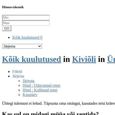
Hinnavahemik
GO
Kõik kuulutused
0
Kõik kuulutused
in
Kiviõli
in
Ür
Filtrid
Järjesta
Järjesta
Hind : Odavamad enne
Hind : Kallimad enne
Kuupäev
Ühtegi tulemust ei leitud. Täpsusta oma otsingut, kasutades teisi krite
Kas sul on midagi müüa või rentida?