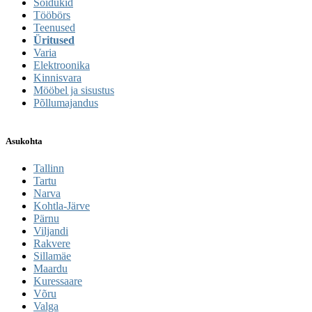
Sõidukid
Tööbörs
Teenused
Üritused
Varia
Elektroonika
Kinnisvara
Mööbel ja sisustus
Põllumajandus
Asukohta
Tallinn
Tartu
Narva
Kohtla-Järve
Pärnu
Viljandi
Rakvere
Sillamäe
Maardu
Kuressaare
Võru
Valga