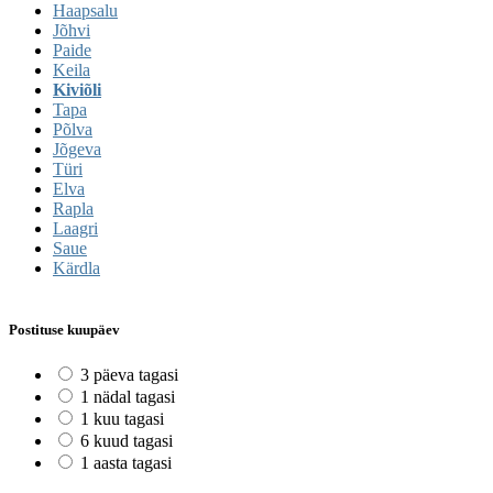
Haapsalu
Jõhvi
Paide
Keila
Kiviõli
Tapa
Põlva
Jõgeva
Türi
Elva
Rapla
Laagri
Saue
Kärdla
Postituse kuupäev
3 päeva tagasi
1 nädal tagasi
1 kuu tagasi
6 kuud tagasi
1 aasta tagasi