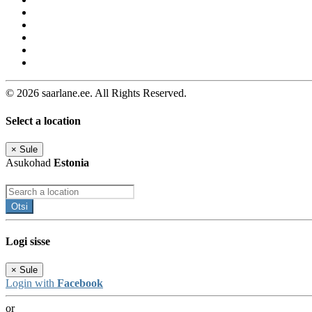
© 2026 saarlane.ee. All Rights Reserved.
Select a location
×
Sule
Asukohad
Estonia
Otsi
Logi sisse
×
Sule
Login with
Facebook
or