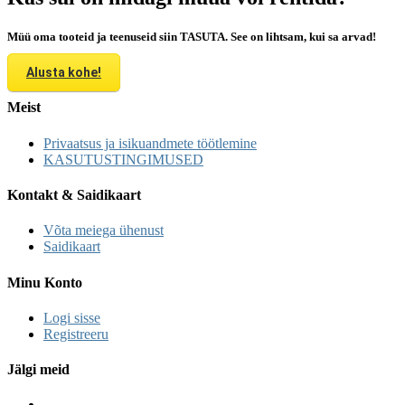
Müü oma tooteid ja teenuseid siin TASUTA. See on lihtsam, kui sa arvad!
Alusta kohe!
Meist
Privaatsus ja isikuandmete töötlemine
KASUTUSTINGIMUSED
Kontakt & Saidikaart
Võta meiega ühenust
Saidikaart
Minu Konto
Logi sisse
Registreeru
Jälgi meid