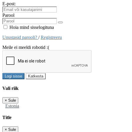
E-post:
Parool
Hoia mind sisselogituna
Unustasid parooli?
/
Registreeru
Meile ei meeldi robotid :(
Logi sisse
Katkesta
Vali riik
×
Sule
Estonia
Title
×
Sule