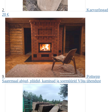
2
Kaevurõngad
20 €
9
Pottsepp
Saaremaal ahjud, pliidid, kaminad ja soemüürid
Võta ühendust