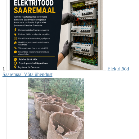
1
Elektritööd
Saaremaal
Võta ühendust