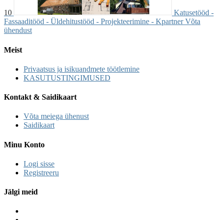
10
Katusetööd -
Fassaaditööd - Üldehitustööd - Projekteerimine - Kpartner
Võta
ühendust
Meist
Privaatsus ja isikuandmete töötlemine
KASUTUSTINGIMUSED
Kontakt & Saidikaart
Võta meiega ühenust
Saidikaart
Minu Konto
Logi sisse
Registreeru
Jälgi meid