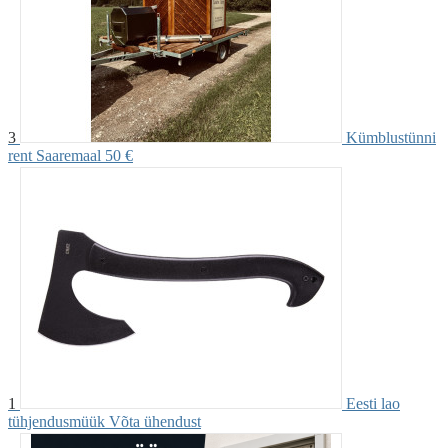
3
Kümblustünni
rent Saaremaal
50 €
1
Eesti lao
tühjendusmüük
Võta ühendust