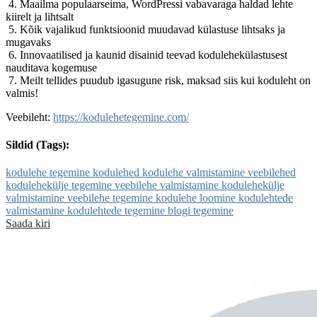
4. Maailma populaarseima, WordPressi vabavaraga haldad lehte
kiirelt ja lihtsalt
5. Kõik vajalikud funktsioonid muudavad külastuse lihtsaks ja
mugavaks
6. Innovaatilised ja kaunid disainid teevad kodulehekülastusest
nauditava kogemuse
7. Meilt tellides puudub igasugune risk, maksad siis kui koduleht on
valmis!
Veebileht:
https://kodulehetegemine.com/
Sildid (Tags):
kodulehe tegemine
kodulehed
kodulehe valmistamine
veebilehed
kodulehekülje tegemine
veebilehe valmistamine
kodulehekülje
valmistamine
veebilehe tegemine
kodulehe loomine
kodulehtede
valmistamine
kodulehtede tegemine
blogi tegemine
Saada kiri