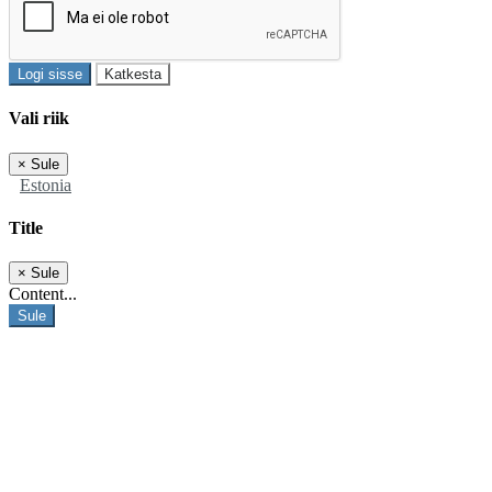
Logi sisse
Katkesta
Vali riik
×
Sule
Estonia
Title
×
Sule
Content...
Sule