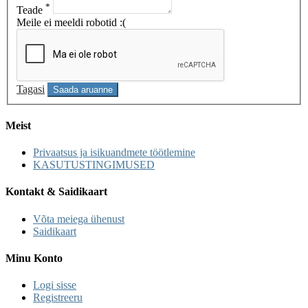
*
Teade
Meile ei meeldi robotid :(
Tagasi
Saada aruanne
Meist
Privaatsus ja isikuandmete töötlemine
KASUTUSTINGIMUSED
Kontakt & Saidikaart
Võta meiega ühenust
Saidikaart
Minu Konto
Logi sisse
Registreeru