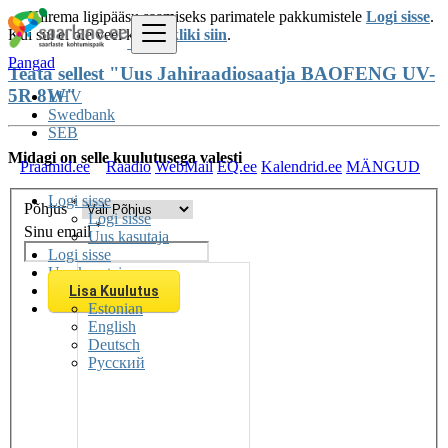
Kiirema ligipääsu saamiseks parimatele pakkumistele
Logi sisse
.
Kui sul ei ole veel kontot
kliki siin
.
Pangad
Teata sellest "Uus Jahiraadiosaatja BAOFENG UV-
5R 8W"
LHV
Swedbank
SEB
Midagi on selle kuulutusega valesti
Praamid.ee
Raadio
WebMail
EQ.ee
Kalendrid.ee
MÄNGUD
Logi sisse
*
Põhjus
Logi sisse
*
Sinu email
Uus kasutaja
Logi sisse
Uus kasutaja
Lisa Kuulutus
Estonian
English
Deutsch
Русский