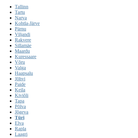
Tallinn
Tartu
Narva
Kohtla-Järve
Pärnu
Viljandi
Rakvere
Sillamäe
Maardu
Kuressaare
Võru
Valga
Haapsalu
Jõhvi
Paide
Keila
Kiviõli
Tapa
Põlva
Jõgeva
Türi
Elva
Rapla
Laagri