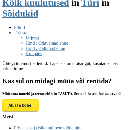
Kõik kuulutused
in
Türi
in
Sõidukid
Filtrid
Järjesta
Järjesta
Hind : Odavamad enne
Hind : Kallimad enne
Kuupäev
Ühtegi tulemust ei leitud. Täpsusta oma otsingut, kasutades teisi
kriteeriume.
Kas sul on midagi müüa või rentida?
Müü oma tooteid ja teenuseid siin TASUTA. See on lihtsam, kui sa arvad!
Alusta kohe!
Meist
Privaatsus ja isikuandmete töötlemine