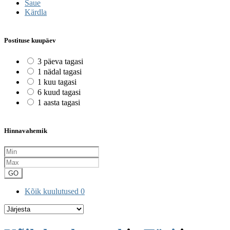
Saue
Kärdla
Postituse kuupäev
3 päeva tagasi
1 nädal tagasi
1 kuu tagasi
6 kuud tagasi
1 aasta tagasi
Hinnavahemik
GO
Kõik kuulutused
0