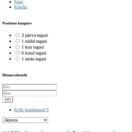
Saue
Kärdla
Postituse kuupäev
3 päeva tagasi
1 nädal tagasi
1 kuu tagasi
6 kuud tagasi
1 aasta tagasi
Hinnavahemik
GO
Kõik kuulutused
0