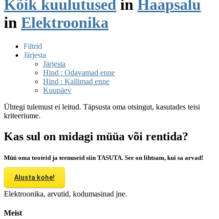
Kõik kuulutused
in
Haapsalu
in
Elektroonika
Filtrid
Järjesta
Järjesta
Hind : Odavamad enne
Hind : Kallimad enne
Kuupäev
Ühtegi tulemust ei leitud. Täpsusta oma otsingut, kasutades teisi
kriteeriume.
Kas sul on midagi müüa või rentida?
Müü oma tooteid ja teenuseid siin TASUTA. See on lihtsam, kui sa arvad!
Alusta kohe!
Elektroonika, arvutid, kodumasinad jne.
Meist