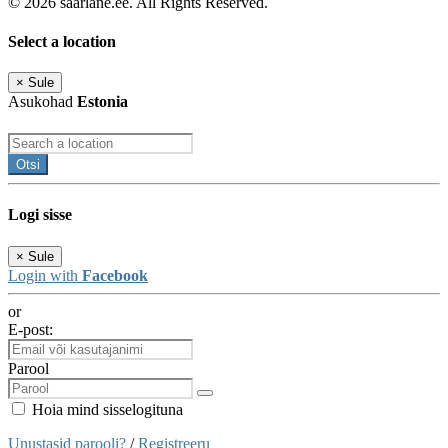
© 2026 saarlane.ee. All Rights Reserved.
Select a location
×
Sule
Asukohad
Estonia
Otsi
Logi sisse
×
Sule
Login with
Facebook
or
E-post:
Parool
Hoia mind sisselogituna
Unustasid parooli?
/
Registreeru