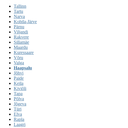
Tallinn
Tartu
Narva
Kohtla-Järve
Pärnu
Viljandi
Rakvere
Sillamäe
Maardu
Kuressaare
Võru
Valga
Haapsalu
Jõhvi
Paide
Keila
Kiviõli
Tapa
Põlva
Jõgeva
Türi
Elva
Rapla
Laagri