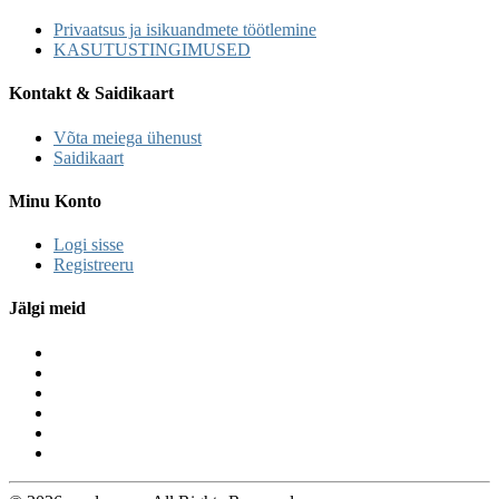
Privaatsus ja isikuandmete töötlemine
KASUTUSTINGIMUSED
Kontakt & Saidikaart
Võta meiega ühenust
Saidikaart
Minu Konto
Logi sisse
Registreeru
Jälgi meid