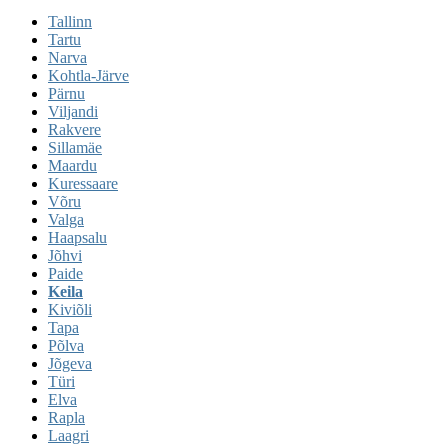
Tallinn
Tartu
Narva
Kohtla-Järve
Pärnu
Viljandi
Rakvere
Sillamäe
Maardu
Kuressaare
Võru
Valga
Haapsalu
Jõhvi
Paide
Keila
Kiviõli
Tapa
Põlva
Jõgeva
Türi
Elva
Rapla
Laagri