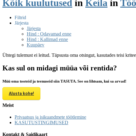
Kõik kuulutused
in
Keila
in
Töö
Filtrid
Järjesta
Järjesta
Hind : Odavamad enne
Hind : Kallimad enne
Kuupäev
Ühtegi tulemust ei leitud. Täpsusta oma otsingut, kasutades teisi krite
Kas sul on midagi müüa või rentida?
Müü oma tooteid ja teenuseid siin TASUTA. See on lihtsam, kui sa arvad!
Alusta kohe!
Meist
Privaatsus ja isikuandmete töötlemine
KASUTUSTINGIMUSED
Kontakt & Saidikaart