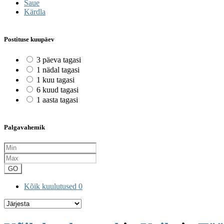
Saue
Kärdla
Postituse kuupäev
3 päeva tagasi
1 nädal tagasi
1 kuu tagasi
6 kuud tagasi
1 aasta tagasi
Palgavahemik
GO
Kõik kuulutused
0