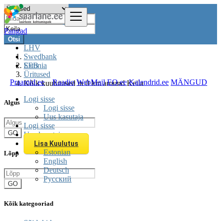
Pangad
Otsi
LHV
Swedbank
SEB
Estonia
Üritused
Praamid.ee
Raadio
WebMail
EQ.ee
Kalendrid.ee
MÄNGUD
Kõik kuulutused in 0 km around Keila
Logi sisse
Algus
Logi sisse
Uus kasutaja
Logi sisse
GO
Uus kasutaja
Lisa Kuulutus
Estonian
Lõpp
English
Deutsch
Русский
GO
Kõik kategooriad