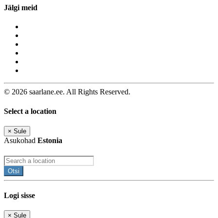
Jälgi meid
© 2026 saarlane.ee. All Rights Reserved.
Select a location
×
Sule
Asukohad
Estonia
Otsi
Logi sisse
×
Sule