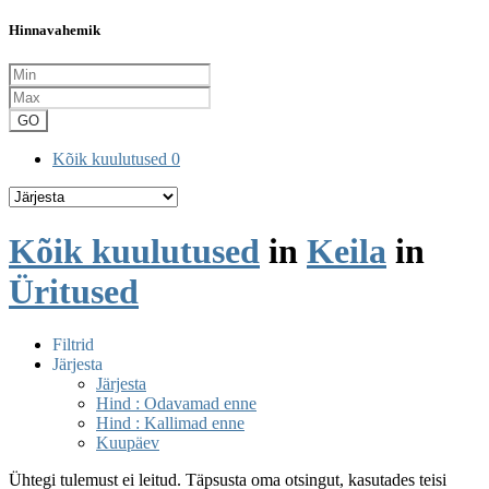
Hinnavahemik
GO
Kõik kuulutused
0
Kõik kuulutused
in
Keila
in
Üritused
Filtrid
Järjesta
Järjesta
Hind : Odavamad enne
Hind : Kallimad enne
Kuupäev
Ühtegi tulemust ei leitud. Täpsusta oma otsingut, kasutades teisi