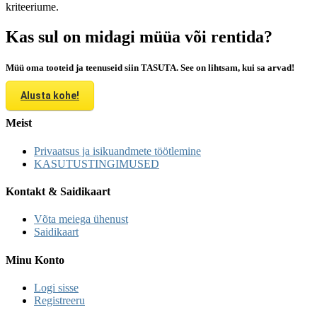
kriteeriume.
Kas sul on midagi müüa või rentida?
Müü oma tooteid ja teenuseid siin TASUTA. See on lihtsam, kui sa arvad!
Alusta kohe!
Meist
Privaatsus ja isikuandmete töötlemine
KASUTUSTINGIMUSED
Kontakt & Saidikaart
Võta meiega ühenust
Saidikaart
Minu Konto
Logi sisse
Registreeru