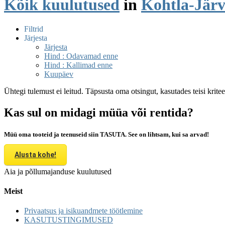
Kõik kuulutused
in
Kohtla-Järv
Filtrid
Järjesta
Järjesta
Hind : Odavamad enne
Hind : Kallimad enne
Kuupäev
Ühtegi tulemust ei leitud. Täpsusta oma otsingut, kasutades teisi krite
Kas sul on midagi müüa või rentida?
Müü oma tooteid ja teenuseid siin TASUTA. See on lihtsam, kui sa arvad!
Alusta kohe!
Aia ja põllumajanduse kuulutused
Meist
Privaatsus ja isikuandmete töötlemine
KASUTUSTINGIMUSED