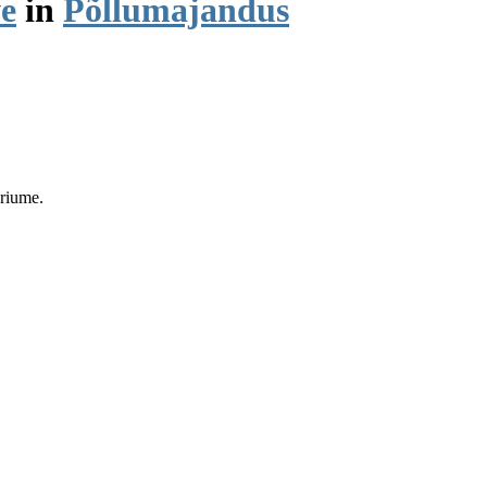
e
in
Põllumajandus
eriume.