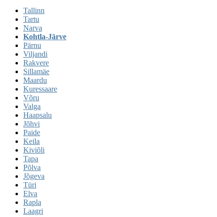
Tallinn
Tartu
Narva
Kohtla-Järve
Pärnu
Viljandi
Rakvere
Sillamäe
Maardu
Kuressaare
Võru
Valga
Haapsalu
Jõhvi
Paide
Keila
Kiviõli
Tapa
Põlva
Jõgeva
Türi
Elva
Rapla
Laagri