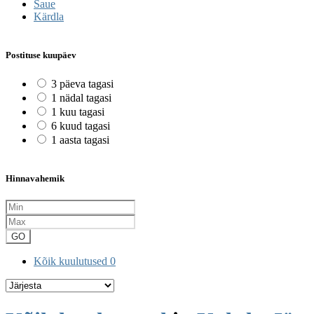
Saue
Kärdla
Postituse kuupäev
3 päeva tagasi
1 nädal tagasi
1 kuu tagasi
6 kuud tagasi
1 aasta tagasi
Hinnavahemik
GO
Kõik kuulutused
0