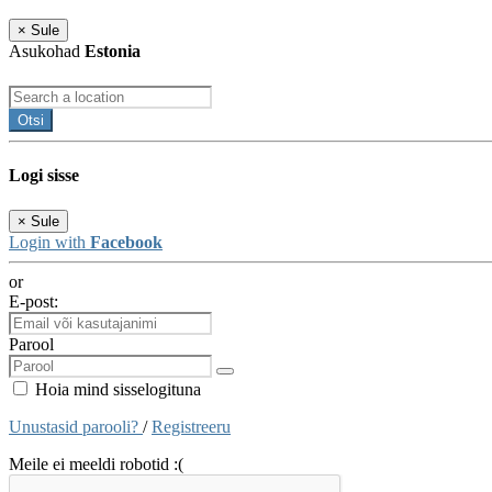
×
Sule
Asukohad
Estonia
Otsi
Logi sisse
×
Sule
Login with
Facebook
or
E-post:
Parool
Hoia mind sisselogituna
Unustasid parooli?
/
Registreeru
Meile ei meeldi robotid :(